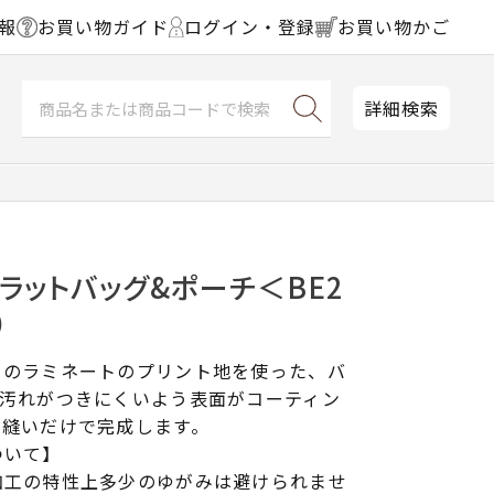
報
お買い物ガイド
ログイン・登録
お買い物かご
詳細検索
ラットバッグ&ポーチ＜BE2
）
フのラミネートのプリント地を使った、バ
。汚れがつきにくいよう表面がコーティン
線縫いだけで完成します。
ついて】
加工の特性上多少のゆがみは避けられませ