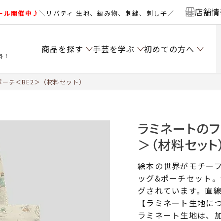
店舗情
ール開催中♪
＼リバティ 生地、編み物、刺繍、刺し子／
商品を探す
手芸を学ぶ
初めての方へ
料！
ーチ＜BE2＞（材料セット）
ラミネートのフ
＞（材料セット
絵本の世界がモチー
ッグ&ポーチセット
グされています。直
【ラミネート生地に
ラミネート生地は、