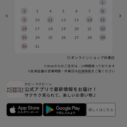
5
1
2
2
3
4
5
6
7
8
9
9
10
11
12
13
14
15
6
16
17
18
19
20
21
22
23
24
25
26
27
28
29
30
31
オンラインショップ休業日
※Webからのご注文は、24時間承っております
※各実店舗の営業時間・休業日は
店舗情報
をご覧ください
ホビーラホビーレ
公式アプリで最新情報をお届け！
サクサク見られて、楽しいお買い物♪
詳しくはこちら