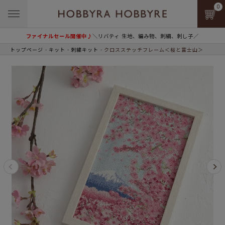
0
ファイナルセール開催中♪
＼リバティ 生地、編み物、刺繍、刺し子／
トップページ
キット
刺繍キット
クロスステッチフレーム＜桜と富士山＞