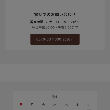
電話でのお問い合わせ
営業時間 ： 土・日・祝日を除く
平日午前10:00～午後5:00まで
0570-037-030(代表）
8月
土
日
月
火
水
木
金
土