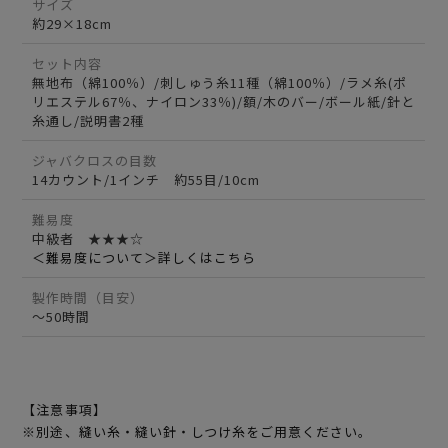
サイズ
約29×18cm
セット内容
無地布（綿100％）/刺しゅう糸11種（綿100％）/ラメ糸(ポ
リエステル67％、ナイロン33％)/額/木のバー/ボール紙/針と
糸通し/説明書2種
ジャバクロスの目数
14カウント/1インチ 約55目/10cm
難易度
中級者 ★★★☆
＜難易度について＞詳しくはこちら
製作時間（目安）
～50時間
【注意事項】
※別途、縫い糸・縫い針・しつけ糸をご用意ください。