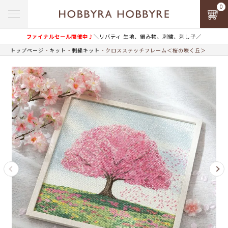
0
ファイナルセール開催中♪
＼リバティ 生地、編み物、刺繍、刺し子／
トップページ
キット
刺繍キット
クロスステッチフレーム＜桜の咲く丘＞