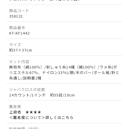
商品コード
356121
商品番号
KT-KF1442
サイズ
約37×37cm
セット内容
無地布（綿100％）/刺しゅう糸14種（綿100％）/ラメ糸(ポ
リエステル67％、ナイロン33％)/額/木のバー/ボール紙/針と
糸通し/説明書2種
ジャバクロスの目数
14カウント/1インチ 約55目/10cm
難易度
上級者 ★★★★
＜難易度について＞詳しくはこちら
製作時間（目安）