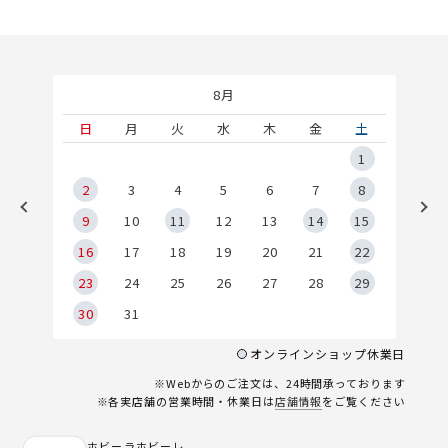
8月
土
日
月
火
水
木
金
土
5
1
2
2
3
4
5
6
7
8
9
9
10
11
12
13
14
15
6
16
17
18
19
20
21
22
23
24
25
26
27
28
29
30
31
オンラインショップ休業日
※Webからのご注文は、24時間承っております
※各実店舗の営業時間・休業日は
店舗情報
をご覧ください
ホビーラホビーレ