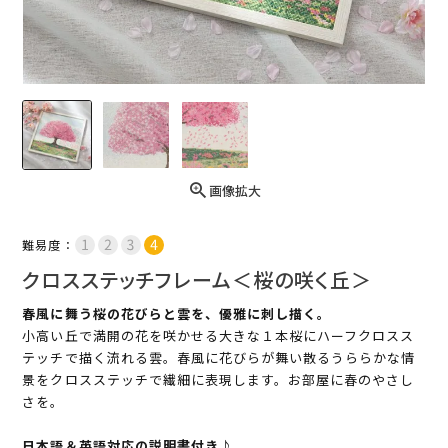
画像拡大
難易度：
クロスステッチフレーム＜桜の咲く丘＞
春風に舞う桜の花びらと雲を、優雅に刺し描く。
小高い丘で満開の花を咲かせる大きな１本桜にハーフクロスス
テッチで描く流れる雲。春風に花びらが舞い散るうららかな情
景をクロスステッチで繊細に表現します。お部屋に春のやさし
さを。
日本語＆英語対応の説明書付き♪