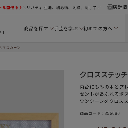
店舗情
ール開催中♪
＼リバティ 生地、編み物、刺繍、刺し子／
商品を探す
手芸を学ぶ
初めての方へ
料！
スマスカー＞
クロスステッ
荷台にもみの木とプ
ゼントがあふれるポ
ワンシーンをクロス
商品コード
356080