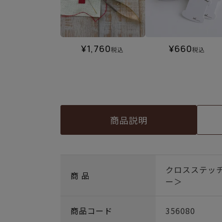
¥
1,760
¥
660
税込
税込
商品説明
クロスステッ
商 品
ー＞
商品コード
356080