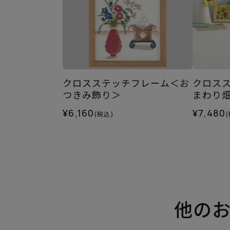
クロスステッチフレーム＜お
クロス
つきみ飾り＞
まわり
¥6,160
¥7,480
(税込)
他の