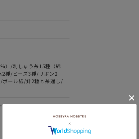
0%）/刺しゅう糸15種（綿
糸2種/ビーズ3種/リボン2
ー/ボール紙/針2種と糸通し/
インチ 約55目/10cm