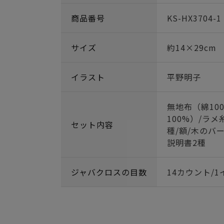
商品番号
KS-HX3704-1
サイズ
約14×29cm
イラスト
平野明子
無地布（綿10
100%）/ラメ
セット内容
種/額/木のバ
説明書2種
ジャバクロスの目数
14カウント/1