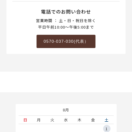
電話でのお問い合わせ
営業時間 ： 土・日・祝日を除く
平日午前10:00～午後5:00まで
0570-037-030(代表）
8月
土
日
月
火
水
木
金
土
5
1