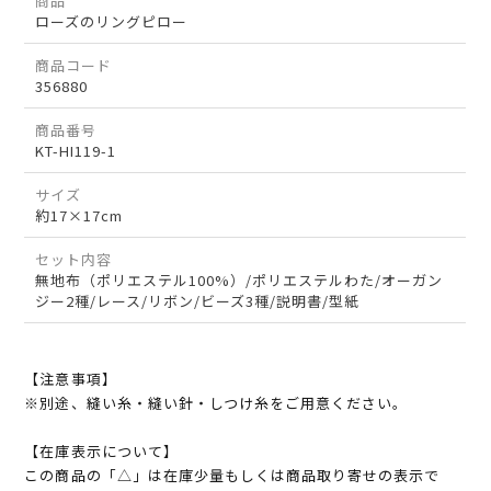
商品
ローズのリングピロー
商品コード
356880
商品番号
KT-HI119-1
サイズ
約17×17cm
セット内容
無地布（ポリエステル100%）/ポリエステルわた/オーガン
ジー2種/レース/リボン/ビーズ3種/説明書/型紙
【注意事項】
※別途、縫い糸・縫い針・しつけ糸をご用意ください。
【在庫表示について】
この商品の「△」は在庫少量もしくは商品取り寄せの表示で