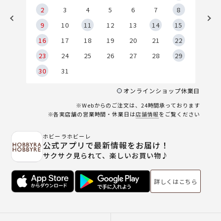
2
2
3
4
5
6
7
8
9
9
10
11
12
13
14
15
6
16
17
18
19
20
21
22
23
24
25
26
27
28
29
30
31
オンラインショップ休業日
※Webからのご注文は、24時間承っております
※各実店舗の営業時間・休業日は
店舗情報
をご覧ください
ホビーラホビーレ
公式アプリで最新情報をお届け！
サクサク見られて、楽しいお買い物♪
詳しくはこちら