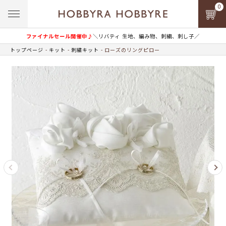
0
ファイナルセール開催中♪
＼リバティ 生地、編み物、刺繍、刺し子／
トップページ
キット
刺繍キット
ローズのリングピロー