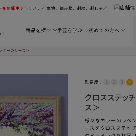
店舗情
ール開催中♪
＼リバティ 生地、編み物、刺繍、刺し子／
商品を探す
手芸を学ぶ
初めての方へ
料！
ンダーのリース＞
難易度：
クロスステッ
ス＞
様々なカラーのラベ
ースをクロスステッ
ダイナミックな構図