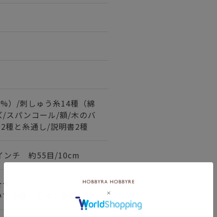
0%）/刺しゅう糸14種（綿
ズ/スパンコール/額/木のバ
針2種と糸通し/説明書2種
インチ 約55目/10cm
★★
いて＞詳しくはこちら