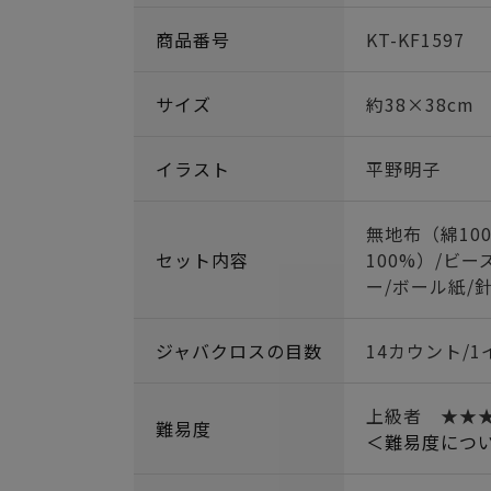
商品番号
KT-KF1597
サイズ
約38×38cm
イラスト
平野明子
無地布（綿10
セット内容
100%）/ビー
ー/ボール紙/
ジャバクロスの目数
14カウント/1
上級者 ★★
難易度
＜難易度につ