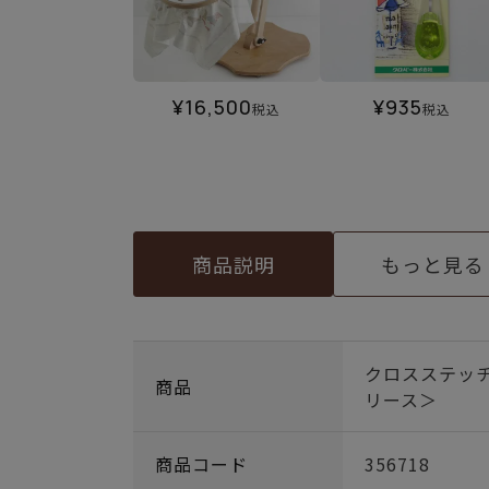
¥
16,500
¥
935
税込
税込
商品説明
もっと見る
クロスステッ
商品
リース＞
商品コード
356718