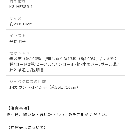
商品番号
KS-HE386-1
サイズ
約29×18cm
イラスト
平野明子
セット内容
無地布（綿100％）/刺しゅう糸13種（綿100％）/ラメ糸2
種/コード2種/ビーズ/スパンコール/額/木のバー/ボール芯/
針と糸通し/説明書
ジャバクロスの目数
14カウント/1インチ（約55目/10cm）
【注意事項】
※別途、縫い糸・縫い針・しつけ糸をご用意ください。
【在庫表示について】