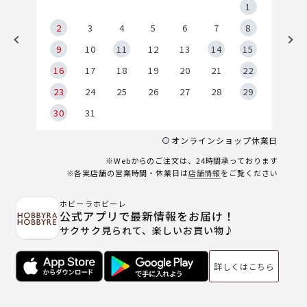
5
1
2
2
3
4
5
6
7
8
9
9
10
11
12
13
14
15
6
16
17
18
19
20
21
22
23
24
25
26
27
28
29
30
31
オンラインショップ休業日
※Webからのご注文は、24時間承っております
※各実店舗の営業時間・休業日は
店舗情報
をご覧ください
ホビーラホビーレ
公式アプリで最新情報をお届け！
サクサク見られて、楽しいお買い物♪
詳しくはこちら