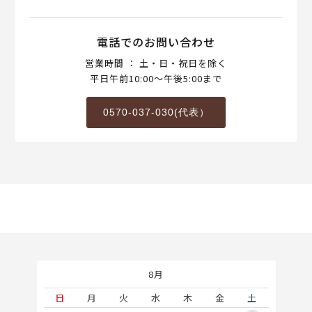
電話でのお問い合わせ
営業時間 ： 土・日・祝日を除く
平日午前10:00～午後5:00まで
0570-037-030(代表）
8月
土
日
月
火
水
木
金
土