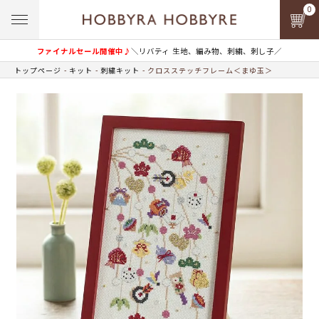
0
ファイナルセール開催中♪
＼リバティ 生地、編み物、刺繍、刺し子／
トップページ
キット
刺繍キット
クロスステッチフレーム＜まゆ玉＞