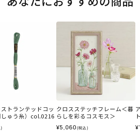
あなたにおすすめの商品
ーストランテッドコッ
クロスステッチフレーム＜暮
ゅう糸）col.0216
らしを彩るコスモス＞
ト
¥5,060
¥
)
(税込)