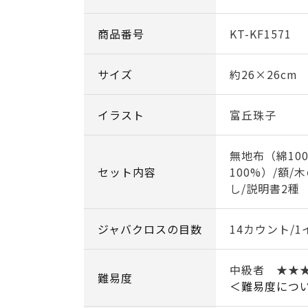
商品番号
KT-KF1571
サイズ
約26×26cm
イラスト
富丘珠子
無地布（綿10
セット内容
100%）/額/
し/説明書2種
ジャバクロスの目数
14カウント/1
中級者 ★★
難易度
＜難易度につ