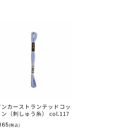
アンカーストランテッドコッ
ン（刺しゅう糸） col.117
165
(税込)