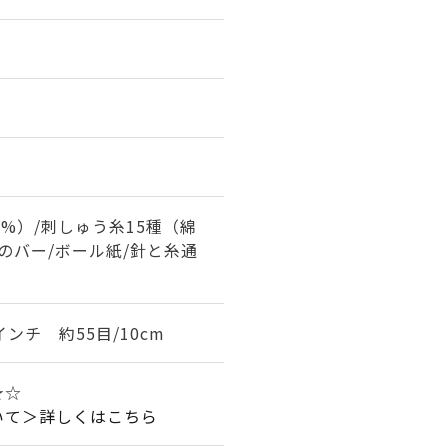
0%）/刺しゅう糸15種（綿
木のバー/ボール紙/針と糸通
インチ 約55目/10cm
★☆
いて＞詳しくはこちら