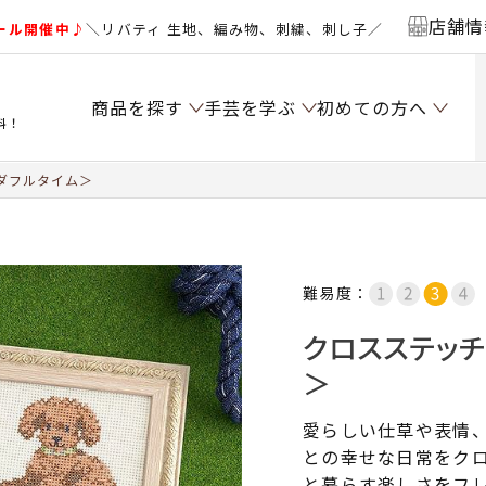
店舗情
ール開催中♪
＼リバティ 生地、編み物、刺繍、刺し子／
商品を探す
手芸を学ぶ
初めての方へ
料！
ダフルタイム＞
難易度：
クロスステッ
＞
愛らしい仕草や表情
との幸せな日常をク
と暮らす楽しさをフ