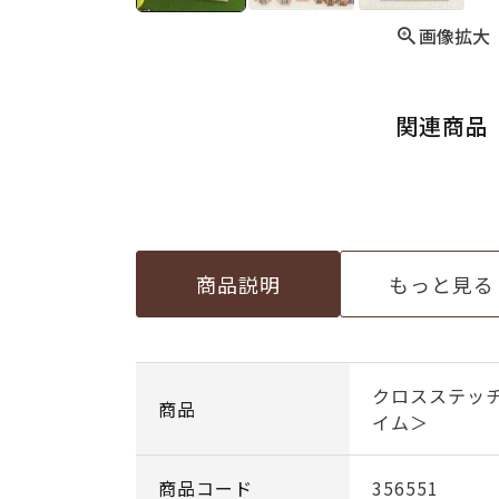
画像拡大
関連商品
商品説明
もっと見る
クロスステッ
商品
イム＞
商品コード
356551