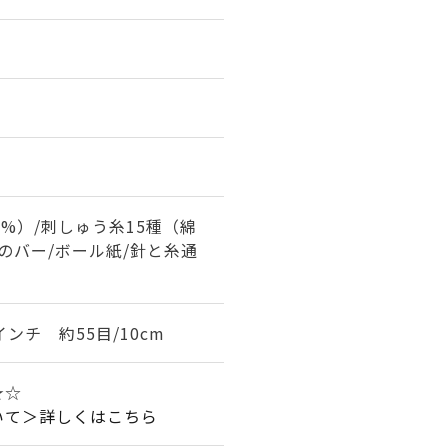
0%）/刺しゅう糸15種（綿
木のバー/ボール紙/針と糸通
インチ 約55目/10cm
★☆
いて＞詳しくはこちら