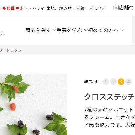
店舗情
ール開催中♪
＼リバティ 生地、編み物、刺繍、刺し子／
商品を探す
手芸を学ぶ
初めての方へ
料！
ワードッグ＞
難易度：
クロスステッ
7種の犬のシルエッ
るフレーム。土台布
ド感も魅力です。犬