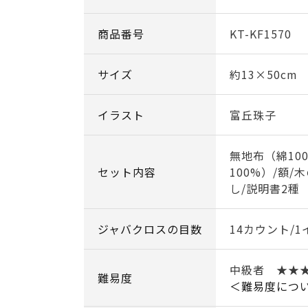
商品番号
KT-KF1570
サイズ
約13×50cm
イラスト
富丘珠子
無地布（綿10
セット内容
100%）/額/
し/説明書2種
ジャバクロスの目数
14カウント/1
中級者 ★★
難易度
＜難易度につ