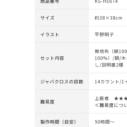
商品番号
KS-HE674
サイズ
約38×38cm
イラスト
平野明子
無地布（綿10
セット内容
100%）/額/
し/説明書2種
ジャバクロスの目数
14カウント/1
上級者 ★★
難易度
＜難易度につ
製作時間（目安）
50時間～