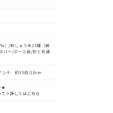
0%）/刺しゅう糸15種（綿
木のバー/ボール紙/針と糸通
インチ 約55目/10cm
★★
いて＞詳しくはこちら