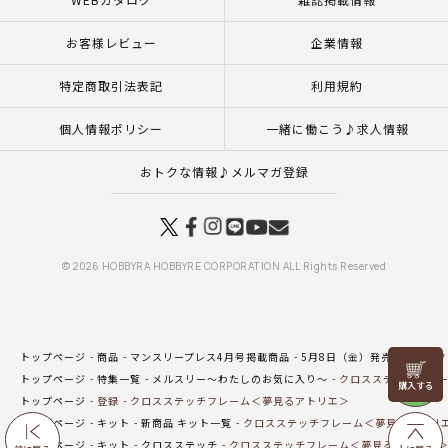
お客様レビュー
企業情報
特定商取引法表記
利用規約
個人情報ポリシー
一緒に働こう♪求人情報
おトクな情報♪メルマガ登録
© 2026 HOBBYRA HOBBYRE CORPORATION ALL Rights Reserved
トップページ
商品
マンスリープレス4月号掲載商品
5月8日（金）発売の商品
ク
リリヤン
トップページ
特集一覧
メルスリー～わたしのお気に入り～
クロスステッチフレー
フェア
トップページ
登録
クロスステッチフレーム＜夢見るアトリエ＞
トップページ
キット
新商品 キット一覧
クロスステッチフレーム＜夢見るアトリ
トップページ
キット
クロスステッチ
クロスステッチフレーム＜夢見るアトリエ