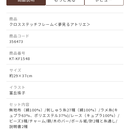
商品
クロスステッチフレーム＜夢見るアトリエ＞
商品コード
356473
商品番号
KT-KF1548
サイズ
約29×37cm
イラスト
富丘珠子
セット内容
無地布（綿100%）/刺しゅう糸27種（綿100%）/ラメ糸(キ
ュプラ63%、ポリエステル37%)/レース（キュプラ100%）/
ビーズ3種/チャーム/額/木のバー/ボール紙/針2種と糸通し/
説明書2種