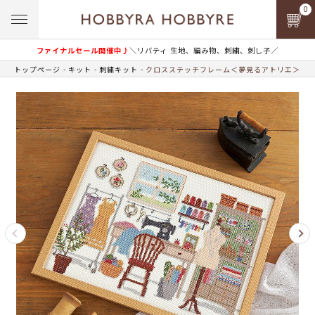
0
ファイナルセール開催中♪
＼リバティ 生地、編み物、刺繍、刺し子／
トップページ
キット
刺繍キット
クロスステッチフレーム＜夢見るアトリエ＞