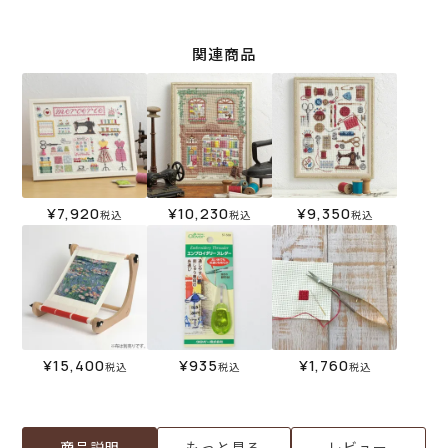
関連商品
¥
7,920
¥
10,230
¥
9,350
税込
税込
税込
¥
15,400
¥
935
¥
1,760
税込
税込
税込
商品説明
もっと見る
レビュー