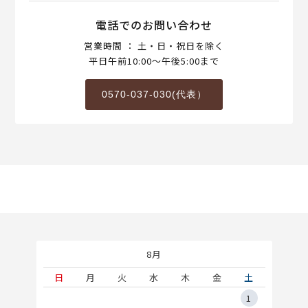
電話でのお問い合わせ
営業時間 ： 土・日・祝日を除く
平日午前10:00～午後5:00まで
0570-037-030(代表）
8月
土
日
月
火
水
木
金
土
5
1