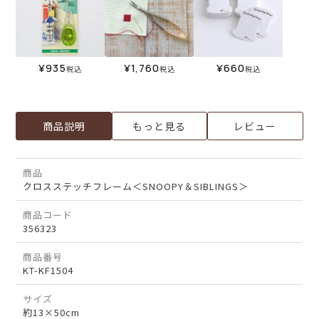
¥
935
¥
1,760
¥
660
税込
税込
税込
商品説明
もっと見る
レビュー
商品
クロスステッチフレーム＜SNOOPY＆SIBLINGS＞
商品コード
356323
商品番号
KT-KF1504
サイズ
約13×50cm