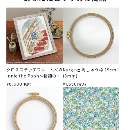
クロスステッチフレーム＜W
Nurge社 刺しゅう枠 19cm
innie the Pooh～物語のは
(8mm)
じまり～＞
¥6,600
¥1,650
(税込)
(税込)