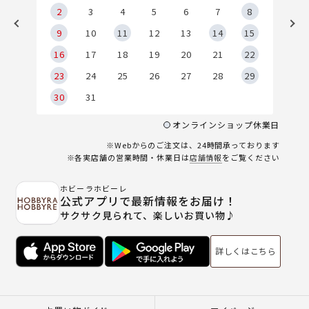
2
2
3
4
5
6
7
8
9
9
10
11
12
13
14
15
6
16
17
18
19
20
21
22
23
24
25
26
27
28
29
30
31
オンラインショップ休業日
※Webからのご注文は、24時間承っております
※各実店舗の営業時間・休業日は
店舗情報
をご覧ください
ホビーラホビーレ
公式アプリで最新情報をお届け！
サクサク見られて、楽しいお買い物♪
詳しくはこちら