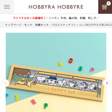
0
ファイナルセール開催中♪
＼リバティ 生地、編み物、刺繍、刺し子／
トップページ
キット
刺繍キット
クロスステッチフレーム＜SNOOPY＆SIBLING