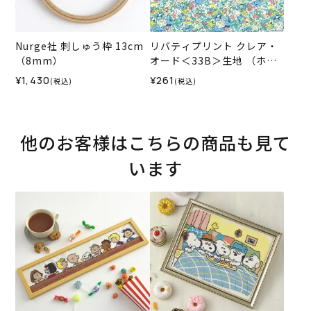
Nurge社 刺しゅう枠 13cm
リバティプリント クレア・
（8mm）
オード＜33B＞生地 （ホビ
ーラホビーレオリジナル）2
¥1,430
¥261
(税込)
(税込)
025SS
他のお客様はこちらの商品も見て
います