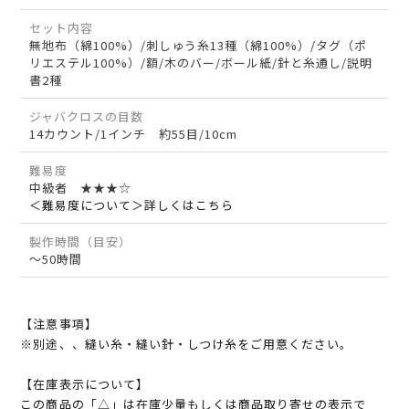
セット内容
無地布（綿100%）/刺しゅう糸13種（綿100%）/タグ（ポ
リエステル100%）/額/木のバー/ボール紙/針と糸通し/説明
書2種
ジャバクロスの目数
14カウント/1インチ 約55目/10cm
難易度
中級者 ★★★☆
＜難易度について＞詳しくはこちら
製作時間（目安）
～50時間
【注意事項】
※別途、、縫い糸・縫い針・しつけ糸をご用意ください。
【在庫表示について】
この商品の「△」は在庫少量もしくは商品取り寄せの表示で