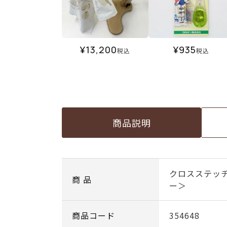
¥
13,200
¥
935
税込
税込
商品説明
クロスステッ
商 品
ー＞
商品コード
354648