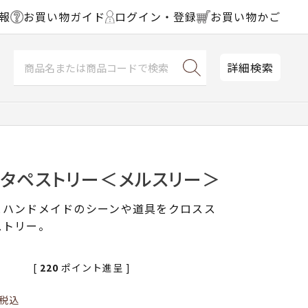
報
お買い物ガイド
ログイン・登録
お買い物かご
詳細検索
チタペストリー＜メルスリー＞
とハンドメイドのシーンや道具をクロスス
ストリー。
[
220
ポイント進呈 ]
税込