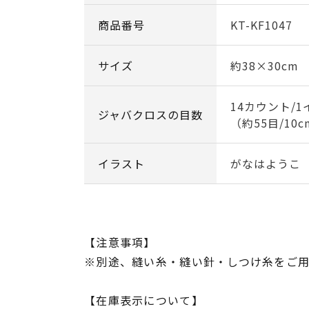
商品番号
KT-KF1047
サイズ
約38×30cm
14カウント/1
ジャバクロスの目数
（約55目/10
イラスト
がなはようこ
【注意事項】
※別途、縫い糸・縫い針・しつけ糸をご
【在庫表示について】