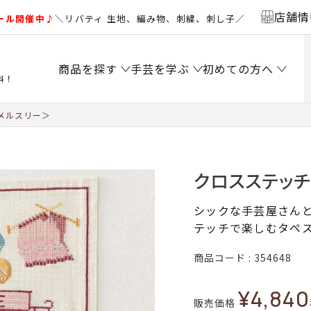
店舗情
ール開催中♪
＼リバティ 生地、編み物、刺繍、刺し子／
商品を探す
手芸を学ぶ
初めての方へ
料！
メルスリー＞
クロスステッ
シックな手芸屋さん
テッチで楽しむタペ
商品コード
354648
¥
4,840
販売価格