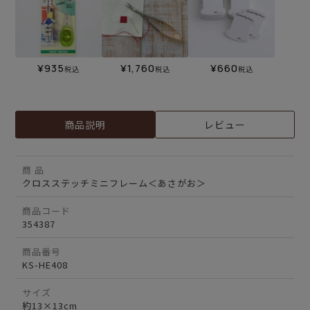
¥
935
¥
1,760
¥
660
税込
税込
税込
商品説明
レビュー
商 品
クロスステッチミニフレーム＜あさがお＞
商品コード
354387
商品番号
KS-HE408
サイズ
約13×13cm