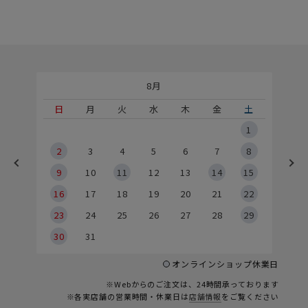
8月
土
日
月
火
水
木
金
土
5
1
2
2
3
4
5
6
7
8
9
9
10
11
12
13
14
15
6
16
17
18
19
20
21
22
23
24
25
26
27
28
29
30
31
オンラインショップ休業日
※Webからのご注文は、24時間承っております
※各実店舗の営業時間・休業日は
店舗情報
をご覧ください