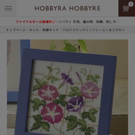
0
ファイナルセール開催中♪
＼リバティ 生地、編み物、刺繍、刺し子／
トップページ
キット
刺繍キット
クロスステッチミニフレーム＜あさがお＞