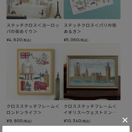
ステッチクロス＜ヨーロッ
ステッチクロス＜パリの街
パの街めぐり＞
あるき＞
¥4,620
¥5,060
(税込)
(税込)
クロスステッチフレーム＜
クロスステッチフレーム＜
ロンドンライフ＞
イギリス～ウェストミンス
ター宮殿～＞
¥9,900
¥10,340
(税込)
(税込)