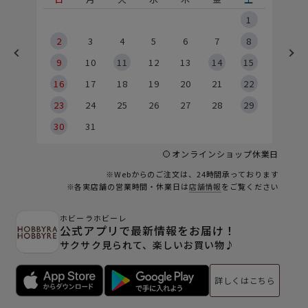
5
1
2
2
3
4
5
6
7
8
9
9
10
11
12
13
14
15
6
16
17
18
19
20
21
22
23
24
25
26
27
28
29
30
31
オンラインショップ休業日
※Webからのご注文は、24時間承っております
※各実店舗の営業時間・休業日は
店舗情報
をご覧ください
ホビーラホビーレ
公式アプリで最新情報をお届け！
サクサク見られて、楽しいお買い物♪
詳しくはこちら