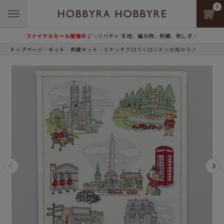
0
ファイナルセール開催中♪
＼リバティ 生地、編み物、刺繍、刺し子／
トップページ
キット
刺繍キット
ステッチクロス＜ロンドンの街から＞