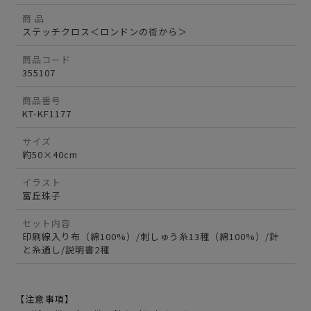
商 品
ステッチクロス＜ロンドンの街から＞
商品コード
355107
商品番号
KT-KF1177
サイズ
約50×40cm
イラスト
富丘珠子
セット内容
印刷線入り布（綿100%）/刺しゅう糸13種（綿100%）/針
と糸通し/説明書2種
【注意事項】