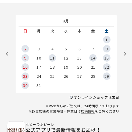
8月
土
日
月
火
水
木
金
土
5
1
2
2
3
4
5
6
7
8
9
9
10
11
12
13
14
15
6
16
17
18
19
20
21
22
23
24
25
26
27
28
29
30
31
オンラインショップ休業日
※Webからのご注文は、24時間承っております
※各実店舗の営業時間・休業日は
店舗情報
をご覧ください
ホビーラホビーレ
公式アプリで最新情報をお届け！