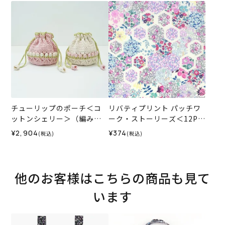
ル）2026ES
ナル）2026SS
チューリップのポーチ＜コ
リバティプリント パッチワ
ットンシェリー＞（編み物
ーク・ストーリーズ＜12P＞
材料セット）
生地 （ホビーラホビーレオ
¥2,904
¥374
(税込)
(税込)
リジナル）2026SS
他のお客様はこちらの商品も見て
います