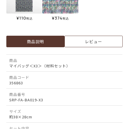
¥
110
¥
374
税込
税込
商品説明
レビュー
商品
マイバッグ＜X3＞（材料セット）
商品コード
356863
商品番号
SRP-FA-BA019-X3
サイズ
約38×28cm
セット内容