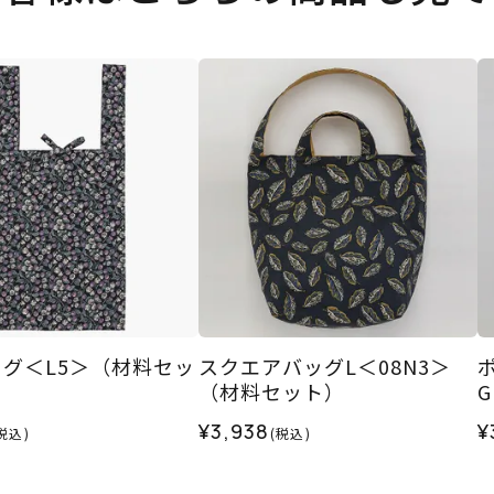
グ＜L5＞（材料セッ
スクエアバッグL＜08N3＞
（材料セット）
¥3,938
¥
税込)
(税込)