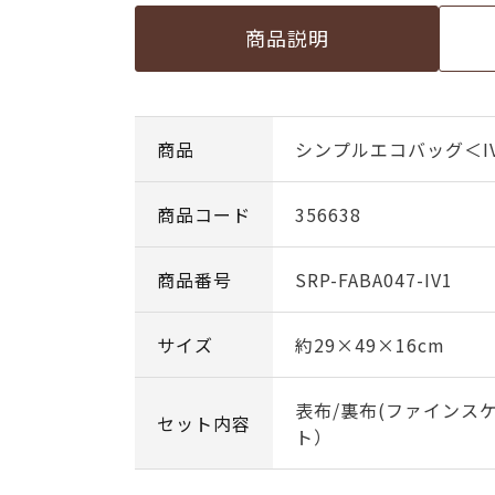
商品説明
商品
シンプルエコバッグ＜I
商品コード
356638
商品番号
SRP-FABA047-IV1
サイズ
約29×49×16cm
表布/裏布(ファインス
セット内容
ト）