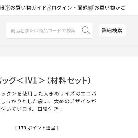
報
お買い物ガイド
ログイン・登録
お買い物かご
詳細検索
ッグ＜IV1＞（材料セット）
ラック＞を使用した大きめサイズのエコバ
でしっかりとした袋に、太めのデザインが
が付いています。口紐付き。
[
173
ポイント進呈 ]