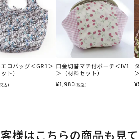
エコバッグ＜GR1＞
口金切替マチ付ポーチ＜IV1
セット）
＞（材料セット）
¥1,980
¥
(税込)
(税込)
お客様はこちらの商品も見て