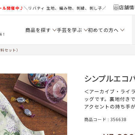
店舗情
ール開催中♪
＼リバティ 生地、編み物、刺繍、刺し子／
商品を探す
手芸を学ぶ
初めての方へ
料！
材料セット）
シンプルエコバ
＜アーカイブ・ライ
ッグです。裏地付き
アクセントの持ち手
商品コード
356638