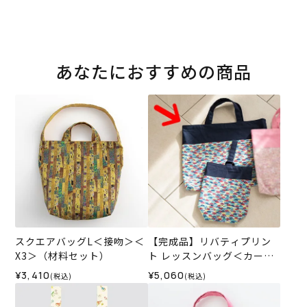
あなたにおすすめの商品
スクエアバッグL＜接吻＞＜
【完成品】リバティプリン
X3＞（材料セット）
ト レッスンバッグ＜カーズ
＞
¥3,410
¥5,060
(税込)
(税込)