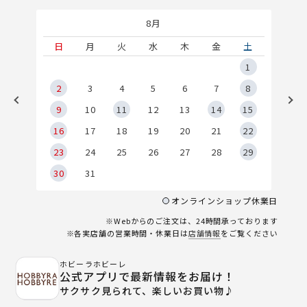
8月
土
日
月
火
水
木
金
土
5
1
2
2
3
4
5
6
7
8
9
9
10
11
12
13
14
15
6
16
17
18
19
20
21
22
23
24
25
26
27
28
29
30
31
オンラインショップ休業日
※Webからのご注文は、24時間承っております
※各実店舗の営業時間・休業日は
店舗情報
をご覧ください
ホビーラホビーレ
公式アプリで最新情報をお届け！
サクサク見られて、楽しいお買い物♪