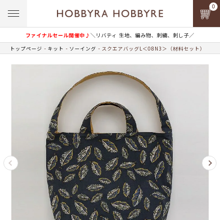
0
ファイナルセール開催中♪
＼リバティ 生地、編み物、刺繍、刺し子／
トップページ
キット
ソーイング
スクエアバッグL＜08N3＞（材料セット）