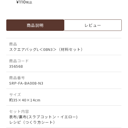
¥
110
税込
商品説明
レビュー
商品
スクエアバッグL＜08N3＞（材料セット）
商品コード
356568
商品番号
SRP-FA-BA008-N3
サイズ
約35×40×14cm
セット内容
表布/裏布(スラブコットン・イエロー)
レシピ（つくり方シート）