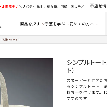
店舗情
ール開催中♪
＼リバティ 生地、編み物、刺繍、刺し子／
商品を探す
手芸を学ぶ
初めての方へ
料！
＞（材料セット）
シンプルトート
ト）
スヌーピーと仲間た
るシンプルトート。
持ち手を付けます。1
すすめです。