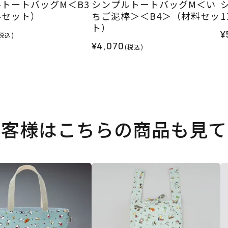
トートバッグM＜B3
シンプルトートバッグM＜い
料セット）
ちご泥棒＞＜B4＞（材料セッ
ト）
¥
税込)
¥4,070
(税込)
お客様はこちらの商品も見て