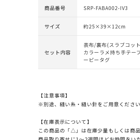
商品番号
SRP-FABA002-IV3
サイズ
約25×39×12cm
表布/裏布(スラブコット
セット内容
カラーラメ持ち手テープ
ーピータグ
【注意事項】
※別途、縫い糸・縫い針をご用意くださ
【在庫表示について】
この商品の「△」は在庫少量もしくは商
商品取り寄せに1～2週間ほどお時間をい