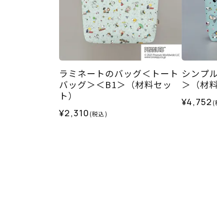
ラミネートのバッグ＜トート
シンプル
バッグ＞＜B1＞（材料セッ
＞（材
ト）
¥4,752
(
¥2,310
(税込)