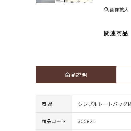
画像拡大
関連商品
商品説明
商 品
シンプルトートバッグM
商品コード
355821