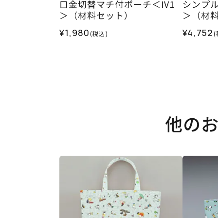
口金切替マチ付ポーチ＜IV1
シンプル
＞（材料セット）
＞（材
¥1,980
¥4,752
(税込)
(
他の