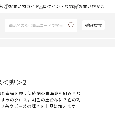
報
お買い物ガイド
ログイン・登録
お買い物かご
詳細検索
ス＜兜＞2
兜と幸福を願う伝統柄の青海波を組み合わ
すすめのクロス。紺色の土台布に３色の刺
ラメ糸やビーズの輝きを上品に加えます。