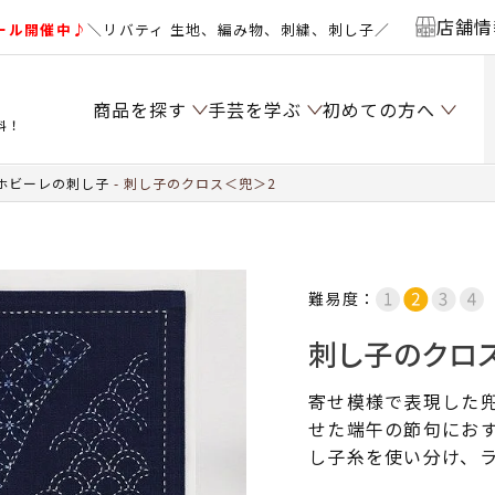
店舗情
ール開催中♪
＼リバティ 生地、編み物、刺繍、刺し子／
商品を探す
手芸を学ぶ
初めての方へ
料！
ホビーレの刺し子
刺し子のクロス＜兜＞2
難易度：
刺し子のクロ
寄せ模様で表現した
せた端午の節句にお
し子糸を使い分け、