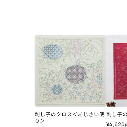
刺し子のクロス＜あじさい便
刺し子
り＞
¥4,620