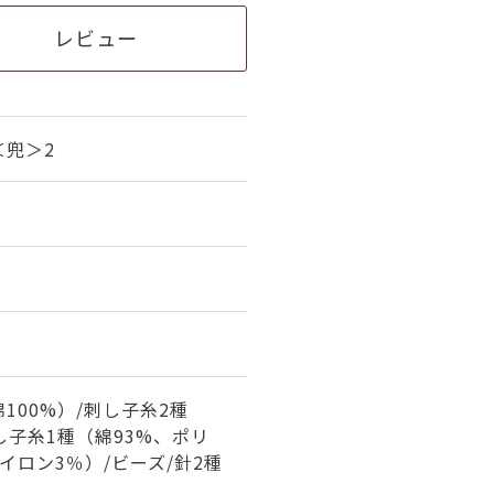
レビュー
＜兜＞2
100%）/刺し子糸2種
刺し子糸1種（綿93%、ポリ
イロン3％）/ビーズ/針2種