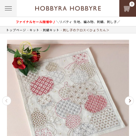
0
ファイナルセール開催中♪
＼リバティ 生地、編み物、刺繍、刺し子／
トップページ
キット
刺繍キット
刺し子のクロス＜ひょうたん＞