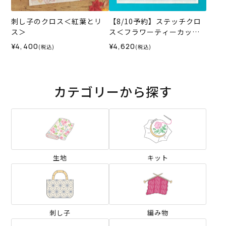
刺し子のクロス＜紅葉とリ
【8/10予約】ステッチクロ
ス＞
ス＜フラワーティーカップ
＞
¥4,400
¥4,620
(税込)
(税込)
カテゴリーから探す
生地
キット
刺し子
編み物