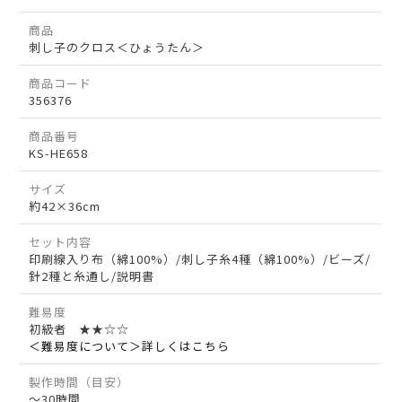
商品
刺し子のクロス＜ひょうたん＞
商品コード
356376
商品番号
KS-HE658
サイズ
約42×36cm
セット内容
印刷線入り布（綿100%）/刺し子糸4種（綿100%）/ビーズ/
針2種と糸通し/説明書
難易度
初級者 ★★☆☆
＜難易度について＞詳しくはこちら
製作時間（目安）
～30時間