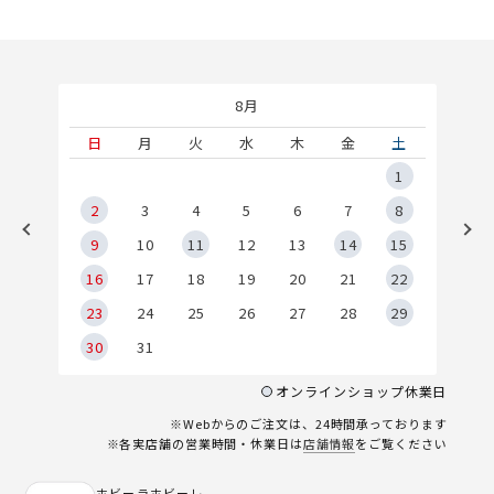
8月
土
日
月
火
水
木
金
土
5
1
2
2
3
4
5
6
7
8
9
9
10
11
12
13
14
15
6
16
17
18
19
20
21
22
23
24
25
26
27
28
29
30
31
オンラインショップ休業日
※Webからのご注文は、24時間承っております
※各実店舗の営業時間・休業日は
店舗情報
をご覧ください
ホビーラホビーレ