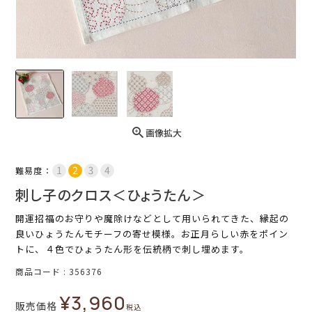
画像拡大
難易度：
刺し子のクロス＜ひょうたん＞
開運招福のお守りや魔除けなどとして用いられてきた、縁起の
良いひょうたんモチーフの寄せ模様。お正月らしい赤をポイン
トに、４色でひょうたん形を伝統柄で刺し埋めます。
商品コード
356376
¥
3,960
販売価格
税込