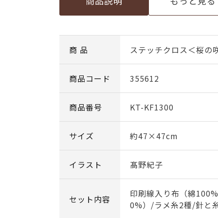
商品説明
もっと見る
商 品
ステッチクロス＜桜の
商品コード
355612
商品番号
KT-KF1300
サイズ
約47×47cm
イラスト
髙野紀子
印刷線入り布（綿100%
セット内容
0%）/ラメ糸2種/針と