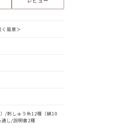
レビュー
咲く風景＞
）/刺しゅう糸12種（綿10
糸通し/説明書2種