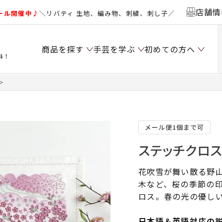
店舗情
ール開催中♪
＼リバティ 生地、編み物、刺繍、刺し子／
商品を探す
手芸を学ぶ
初めての方へ
料！
＞
メール便1個まで可
ステッチクロ
花吹雪が舞い散る野
木など、桜の季節の
ロス。春の光の優し
日本語＆英語対応の