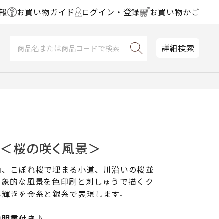
報
お買い物ガイド
ログイン・登録
お買い物かご
詳細検索
ス＜桜の咲く風景＞
山、こぼれ桜で埋まる小道、川沿いの桜並
印象的な風景を色印刷と刺しゅうで描くク
い輝きを金糸と銀糸で表現します。
説明書付き♪