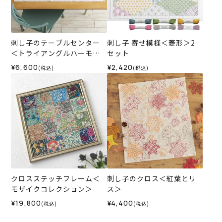
刺し子のテーブルセンター
刺し子 寄せ模様＜菱形＞2
＜トライアングルハーモニ
セット
ー＞
¥6,600
¥2,420
(税込)
(税込)
クロスステッチフレーム＜
刺し子のクロス＜紅葉とリ
モザイクコレクション＞
ス＞
¥19,800
¥4,400
(税込)
(税込)