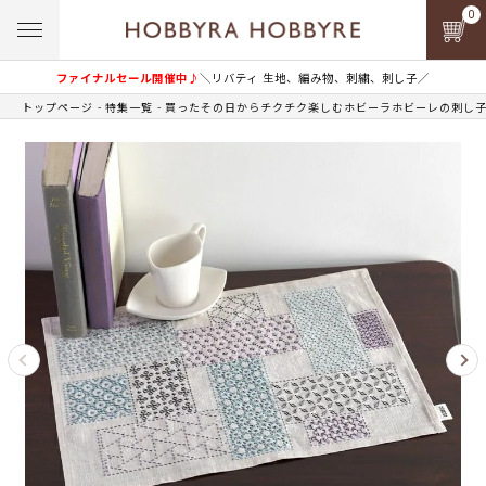
0
ファイナルセール開催中♪
＼リバティ 生地、編み物、刺繍、刺し子／
トップページ
特集一覧
買ったその日からチクチク楽しむホビーラホビーレの刺し