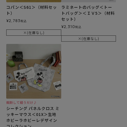
コパン＜S61＞（材料セッ
ラミネートのバッグ＜トー
ト）
トバッグ＞＜ＩＶ5＞（材料
セット）
¥
2,783
税込
¥
2,310
税込
×(在庫なし)
×(在庫なし)
裁断して縫うだけ♪
シーチング パネルクロス ミ
ッキーマウス＜01X＞生地
ホビーラホビーレデザイン
コレクション