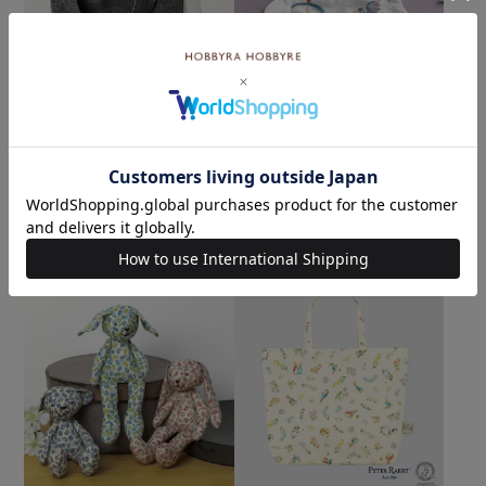
スクエアバッグL 寄せ模様＜
ベビースタイ＜夢の中＞
スヌーピーと丸＞＜GR5＞
¥
3,300
税込
（材料セット）
¥
3,938
×(在庫なし)
税込
×(在庫なし)