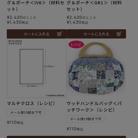
グ＆ポーチ＜IV6＞（材料セ
グ＆ポーチ＜GR1＞（材料
ット）
セット）
¥
2,420
¥
2,420
のところ
のところ
¥
1,430
¥
1,430
税込
税込
カートに入れる
カートに入れる
マルチクロス（レシピ）
ウッドハンドルバッグ＜パ
ッチワーク＞（レシピ）
メール便10個まで可
メール便10個まで可
¥
110
税込
¥
110
税込