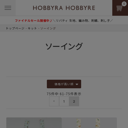
0
ファイナルセール開催中♪
＼リバティ 生地、編み物、刺繍、刺し子／
トップページ
キット
ソーイング
ソーイング
価格が高い順
75
件中
61
-
75
件表示
1
2