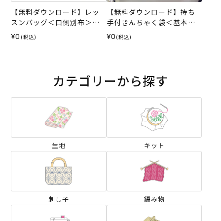
【無料ダウンロード】レッ
【無料ダウンロード】持ち
スンバッグ＜口側別布＞
手付きんちゃく袋＜基本形
（レシピ）
＞（レシピ）
¥0
¥0
(税込)
(税込)
カテゴリーから探す
生地
キット
刺し子
編み物