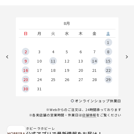
8月
土
日
月
火
水
木
金
土
5
1
2
2
3
4
5
6
7
8
9
9
10
11
12
13
14
15
6
16
17
18
19
20
21
22
23
24
25
26
27
28
29
30
31
オンラインショップ休業日
※Webからのご注文は、24時間承っております
※各実店舗の営業時間・休業日は
店舗情報
をご覧ください
ホビーラホビーレ
公式アプリで最新情報をお届け！