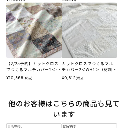
【2/25予約】カットクロス
カットクロスでつくるマル
でつくるマルチカバー2＜X3
チカバー2＜WH1＞（材料セ
＞（材料セット）
ット）
¥10,868
¥9,812
(税込)
(税込)
他のお客様はこちらの商品も見て
います