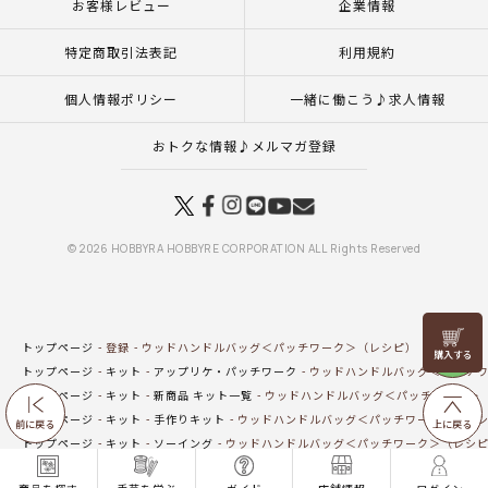
お客様レビュー
企業情報
特定商取引法表記
利用規約
個人情報ポリシー
一緒に働こう♪求人情報
おトクな情報♪メルマガ登録
© 2026 HOBBYRA HOBBYRE CORPORATION ALL Rights Reserved
リリヤン
トップページ
登録
ウッドハンドルバッグ＜パッチワーク＞（レシピ）
フェア
トップページ
キット
アップリケ・パッチワーク
ウッドハンドルバッグ＜パッチワ
トップページ
キット
新商品 キット一覧
ウッドハンドルバッグ＜パッチワーク＞
トップページ
キット
手作りキット
ウッドハンドルバッグ＜パッチワーク＞（レ
前に戻る
上に戻る
トップページ
キット
ソーイング
ウッドハンドルバッグ＜パッチワーク＞（レシ
トップページ
キット
バッグ・ポーチ
ウッドハンドルバッグ＜パッチワーク＞（