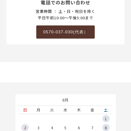
電話でのお問い合わせ
営業時間 ： 土・日・祝日を除く
平日午前10:00～午後5:00まで
0570-037-030(代表）
8月
土
日
月
火
水
木
金
土
5
1
2
2
3
4
5
6
7
8