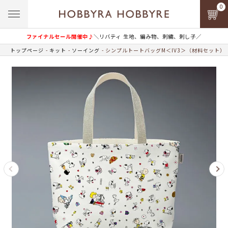
0
ファイナルセール開催中♪
＼リバティ 生地、編み物、刺繍、刺し子／
トップページ
キット
ソーイング
シンプルトートバッグM＜IV3＞（材料セット）