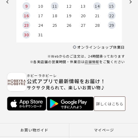
9
9
10
11
12
13
14
15
6
16
17
18
19
20
21
22
23
24
25
26
27
28
29
30
31
オンラインショップ休業日
※Webからのご注文は、24時間承っております
※各実店舗の営業時間・休業日は
店舗情報
をご覧ください
ホビーラホビーレ
公式アプリで最新情報をお届け！
サクサク見られて、楽しいお買い物♪
詳しくはこちら
お買い物ガイド
マイページ