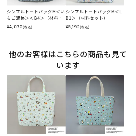
シンプルトートバッグM＜い
シンプルトートバッグM＜L
ちご泥棒＞＜B4＞（材料セ
B1＞（材料セット）
ット）
¥4,070
¥5,192
(税込)
(税込)
他のお客様はこちらの商品も見て
います