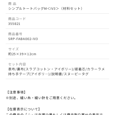
商 品
シンプルトートバッグM＜IV3＞（材料セット）
商品コード
355821
商品番号
SRP-FABA002-IV3
サイズ
約25×39×12cm
セット内容
表布/裏布(スラブコットン・アイボリー)/接着芯/カラーラメ
持ち手テープ(アイボリ―)/説明書/スヌーピータグ
【注意事項】
※別途、縫い糸・縫い針をご用意ください。
【在庫表示について】
この商品の「△」は在庫少量もしくは商品取り寄せの表示で