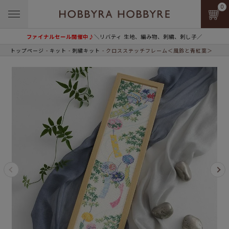
0
ファイナルセール開催中♪
＼リバティ 生地、編み物、刺繍、刺し子／
トップページ
キット
刺繍キット
クロスステッチフレーム＜風鈴と青紅葉＞