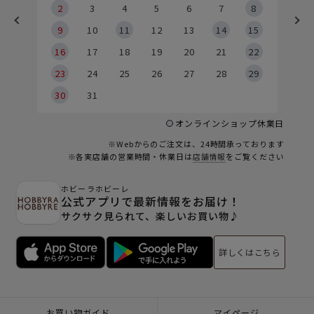
2
2
3
4
5
6
7
8
9
9
10
11
12
13
14
15
6
16
17
18
19
20
21
22
23
24
25
26
27
28
29
30
31
オンラインショップ休業日
※Webからのご注文は、24時間承っております
※各実店舗の営業時間・休業日は
店舗情報
をご覧ください
ホビーラホビーレ
公式アプリで最新情報をお届け！
サクサク見られて、楽しいお買い物♪
詳しくはこちら
お買い物ガイド
マイページ