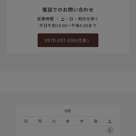
電話でのお問い合わせ
営業時間 ： 土・日・祝日を除く
平日午前10:00～午後5:00まで
0570-037-030(代表）
8月
土
日
月
火
水
木
金
土
5
1