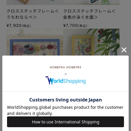
クロスステッチフレーム＜
クロスステッチフレーム＜
うちわならべ＞
金魚の泳ぐ水面＞
¥7,920
¥7,700
(税込)
(税込)
クロスステッチフレーム＜
クロスステッチフレーム＜
風鈴まつり＞
七夕の笹飾り＞
¥6,380
¥5,720
(税込)
(税込)