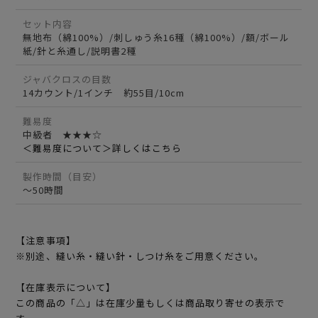
セット内容
無地布（綿100%）/刺しゅう糸16種（綿100%）/額/ボール
紙/針と糸通し/説明書2種
ジャバクロスの目数
14カウント/1インチ 約55目/10cm
難易度
中級者 ★★★☆
＜難易度について＞詳しくはこちら
製作時間（目安）
～50時間
【注意事項】
※別途、縫い糸・縫い針・しつけ糸をご用意ください。
【在庫表示について】
この商品の「△」は在庫少量もしくは商品取り寄せの表示で