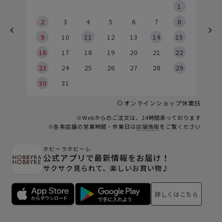
5
1
2
2
3
4
5
6
7
8
9
9
10
11
12
13
14
15
6
16
17
18
19
20
21
22
23
24
25
26
27
28
29
30
31
オンラインショップ休業日
※Webからのご注文は、24時間承っております
※各実店舗の営業時間・休業日は
店舗情報
をご覧ください
ホビーラホビーレ
公式アプリで最新情報をお届け！
サクサク見られて、楽しいお買い物♪
詳しくはこちら