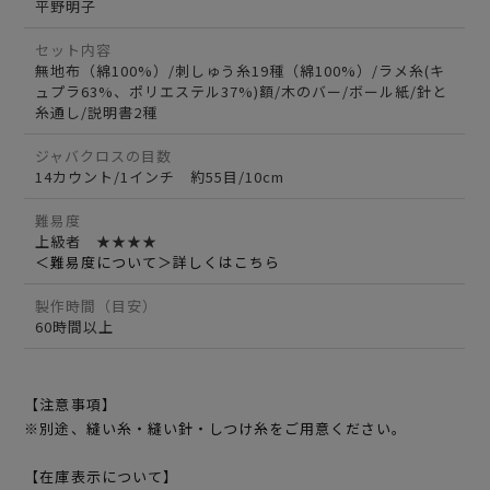
平野明子
セット内容
無地布（綿100%）/刺しゅう糸19種（綿100%）/ラメ糸(キ
ュプラ63%、ポリエステル37%)額/木のバー/ボール紙/針と
糸通し/説明書2種
ジャバクロスの目数
14カウント/1インチ 約55目/10cm
難易度
上級者 ★★★★
＜難易度について＞詳しくはこちら
製作時間（目安）
60時間以上
【注意事項】
※別途、縫い糸・縫い針・しつけ糸をご用意ください。
【在庫表示について】