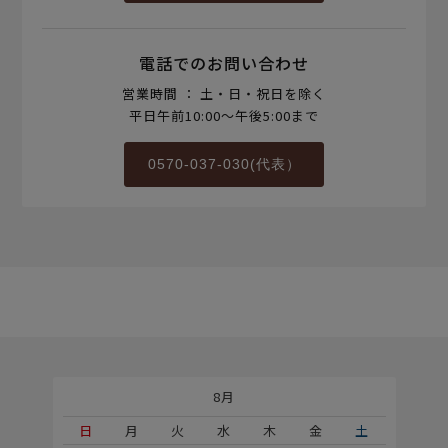
電話でのお問い合わせ
営業時間 ： 土・日・祝日を除く
平日午前10:00～午後5:00まで
0570-037-030(代表）
8月
土
日
月
火
水
木
金
土