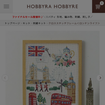
0
ファイナルセール開催中♪
＼リバティ 生地、編み物、刺繍、刺し子／
トップページ
キット
刺繍キット
クロスステッチフレーム＜ロンドンライフ＞