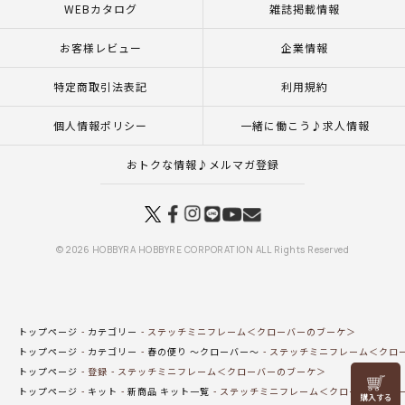
WEBカタログ
雑誌掲載情報
お客様レビュー
企業情報
特定商取引法表記
利用規約
個人情報ポリシー
一緒に働こう♪求人情報
おトクな情報♪メルマガ登録
© 2026 HOBBYRA HOBBYRE CORPORATION ALL Rights Reserved
トップページ
カテゴリー
ステッチミニフレーム＜クローバーのブーケ＞
トップページ
カテゴリー
春の便り ～クローバー～
ステッチミニフレーム＜クロ
トップページ
登録
ステッチミニフレーム＜クローバーのブーケ＞
リリヤン
トップページ
キット
新商品 キット一覧
ステッチミニフレーム＜クローバーのブ
フェア