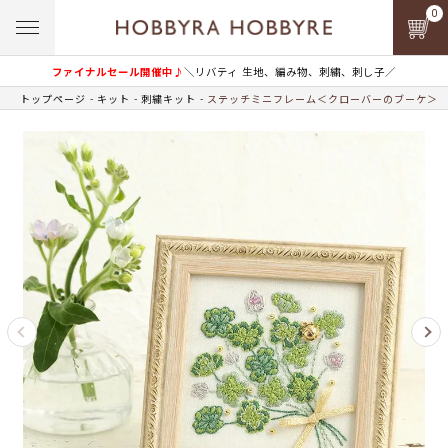
0
ファイナルセール開催中♪
＼リバティ 生地、編み物、刺繍、刺し子／
トップページ
キット
刺繍キット
ステッチミニフレーム＜クローバーのブーケ＞