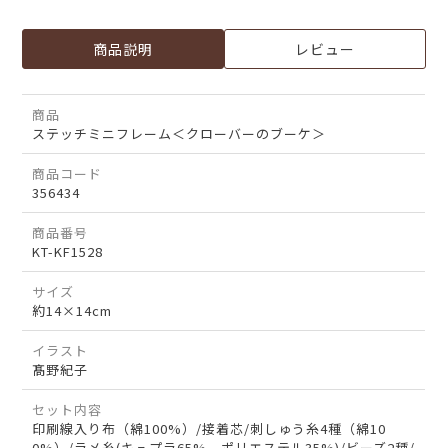
商品説明
レビュー
商品
ステッチミニフレーム＜クローバーのブーケ＞
商品コード
356434
商品番号
KT-KF1528
サイズ
約14×14cm
イラスト
髙野紀子
セット内容
印刷線入り布（綿100%）/接着芯/刺しゅう糸4種（綿10
0%）/ラメ糸(キュプラ65%、ポリエステル35%)/ビーズ2種/