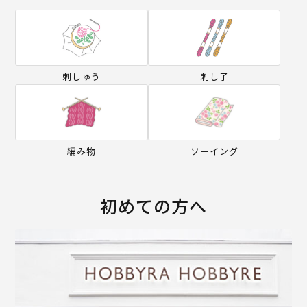
刺しゅう
刺し子
編み物
ソーイング
初めての方へ