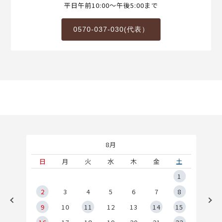
平日午前10:00～午後5:00まで
0570-037-030(代表）
8月
土
日
月
火
水
木
金
土
5
1
2
2
3
4
5
6
7
8
9
9
10
11
12
13
14
15