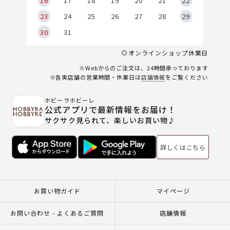
6
16
17
18
19
20
21
22
23
24
25
26
27
28
29
30
31
オンラインショップ休業日
※Webからのご注文は、24時間承っております
※各実店舗の営業時間・休業日は
店舗情報
をご覧ください
ホビーラホビーレ
公式アプリで最新情報をお届け！
サクサク見られて、楽しいお買い物♪
詳しくはこちら
お買い物ガイド
マイページ
お問い合わせ - よくあるご質問
店舗情報