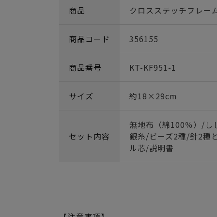
商品
クロスステッチフレー
商品コード
356155
商品番号
KT-KF951-1
サイズ
約18×29cm
無地布（綿100％）/し
セット内容
銀糸/ビーズ2種/針2種
ル芯/説明書
【注意事項】