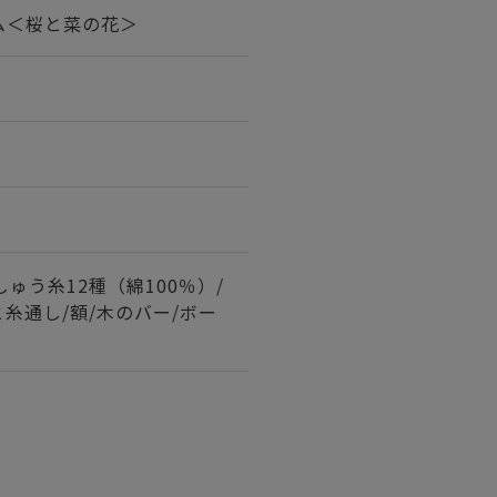
ム＜桜と菜の花＞
しゅう糸12種（綿100％）/
と糸通し/額/木のバー/ボー