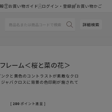
報
お買い物ガイド
ログイン・登録
お買い物かご
詳細検索
チフレーム＜桜と菜の花＞
ピンクと黄色のコントラストが素敵なクロ
。ジャバクロスに背景の色印刷が施されて
[
280
ポイント進呈 ]