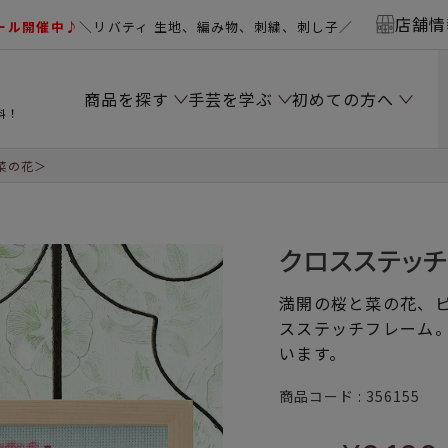
店舗情
ール開催中♪
＼リバティ 生地、編み物、刺繍、刺し子／
商品を探す
手芸を学ぶ
初めての方へ
料！
菜の花＞
クロスステッ
満開の桜と菜の花、
スステッチフレーム
います。
商品コード
356155