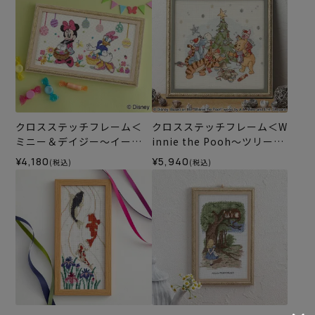
クロスステッチフレーム＜
クロスステッチフレーム＜W
ミニー＆デイジー～イース
innie the Pooh～ツリーの
ター～＞
飾りつけ～＞
¥4,180
¥5,940
(税込)
(税込)