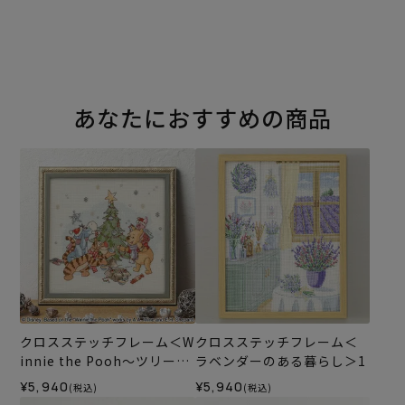
あなたにおすすめの商品
クロスステッチフレーム＜W
クロスステッチフレーム＜
innie the Pooh～ツリーの
ラベンダーのある暮らし＞1
飾りつけ～＞
¥5,940
¥5,940
(税込)
(税込)