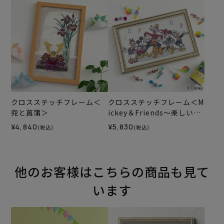
クロスステッチフレーム＜
クロスステッチフレーム＜M
兜と菖蒲＞
ickey＆Friends～楽しい一
日～＞
¥4,840
¥5,830
(税込)
(税込)
他のお客様はこちらの商品も見て
います