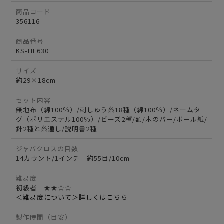
商品コード
356116
商品番号
KS-HE630
サイズ
約29×18cm
セット内容
無地布（綿100％）/刺しゅう糸18種（綿100％）/ネームタ
グ（ポリエステル100％）/ビーズ2種/額/木のバー/ボール紙/
針2種と糸通し/説明書2種
ジャバクロスの目数
14カウント/1インチ 約55目/10cm
難易度
初級者 ★★☆☆
＜難易度について＞詳しくはこちら
製作時間（目安）