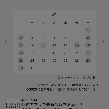
8月
土
日
月
火
水
木
金
土
5
1
2
2
3
4
5
6
7
8
9
9
10
11
12
13
14
15
6
16
17
18
19
20
21
22
23
24
25
26
27
28
29
30
31
オンラインショップ休業日
※Webからのご注文は、24時間承っております
※各実店舗の営業時間・休業日は
店舗情報
をご覧ください
ホビーラホビーレ
公式アプリで最新情報をお届け！