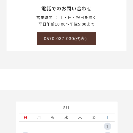
電話でのお問い合わせ
営業時間 ： 土・日・祝日を除く
平日午前10:00～午後5:00まで
0570-037-030(代表）
8月
土
日
月
火
水
木
金
土
5
1