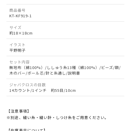
商品番号
KT-KF919-1
サイズ
約18×18cm
イラスト
平野明子
セット内容
無地布（綿100%）/ししゅう糸13種（綿100%）/ビーズ/額/
木のバー/ボール芯/針と糸通し/説明書
ジャバクロスの目数
14カウント/1インチ 約55目/10cm
【注意事項】
※別途、縫い糸・縫い針・しつけ糸をご用意ください。
【在庫表示について】