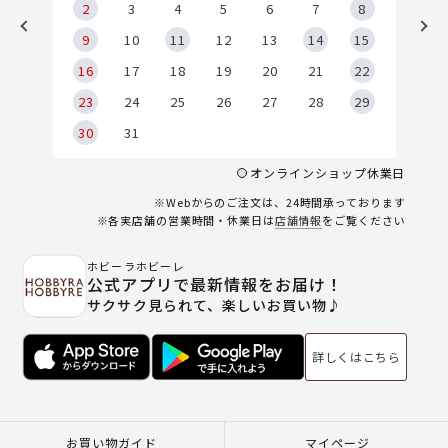
2
2
3
4
5
6
7
8
9
9
10
11
12
13
14
15
6
16
17
18
19
20
21
22
23
24
25
26
27
28
29
30
31
オンラインショップ休業日
※Webからのご注文は、24時間承っております
※各実店舗の営業時間・休業日は
店舗情報
をご覧ください
ホビーラホビーレ
公式アプリで最新情報をお届け！
サクサク見られて、楽しいお買い物♪
詳しくはこちら
お買い物ガイド
マイページ