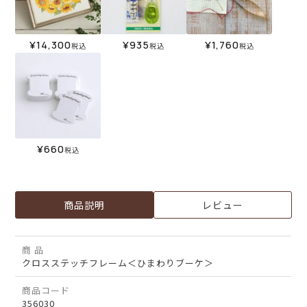
¥
14,300
¥
935
¥
1,760
税込
税込
税込
¥
660
税込
商品説明
レビュー
商 品
クロスステッチフレーム＜ひまわりブーケ＞
商品コード
356030