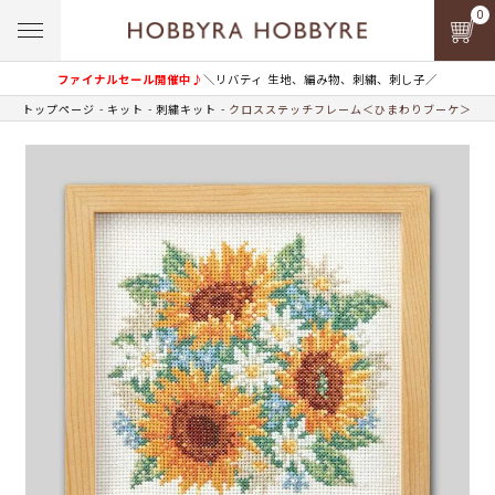
0
ファイナルセール開催中♪
＼リバティ 生地、編み物、刺繍、刺し子／
トップページ
キット
刺繍キット
クロスステッチフレーム＜ひまわりブーケ＞