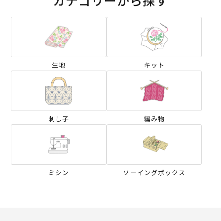
生地
キット
刺し子
編み物
ミシン
ソーイングボックス