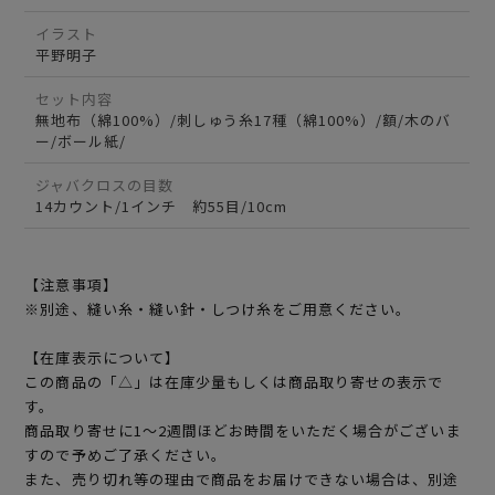
イラスト
平野明子
セット内容
無地布（綿100%）/刺しゅう糸17種（綿100%）/額/木のバ
ー/ボール紙/
ジャバクロスの目数
14カウント/1インチ 約55目/10cm
【注意事項】
※別途、縫い糸・縫い針・しつけ糸をご用意ください。
【在庫表示について】
この商品の「△」は在庫少量もしくは商品取り寄せの表示で
す。
商品取り寄せに1～2週間ほどお時間をいただく場合がございま
すので予めご了承ください。
また、売り切れ等の理由で商品をお届けできない場合は、別途