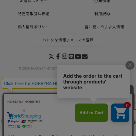
お客様レビュー
企業情報
特定商取引法表記
利用規約
個人情報ポリシー
一緒に働こう♪求人情報
おトクな情報♪メルマガ登録
© 2026 HOBBYRA HOBBYRE CORPORATION ALL Rights Reserved
トップページ
登録
クロスステッチフレーム＜スペインの旅風景＞
リリヤン
トップページ
特集一覧
世界の刺しゅう紀行
クロスステッチフレーム＜スペインの
フェア
トップページ
カテゴリー
刺しゅう紀行～魅惑のフランス～
クロスステッチフレー
トップページ
商品
クロスステッチフレーム＜スペインの旅風景＞
トップページ
キット
クロスステッチ
クロスステッチフレーム＜スペインの旅風景
前に戻る
上に戻る
トップページ
キット
フレーム
クロスステッチフレーム＜スペインの旅風景＞
トップページ
商品
マンスリープレス5月号掲載商品
5月25日（月）発売の商品