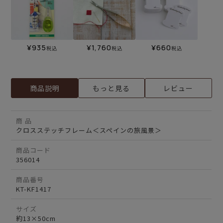
¥
935
¥
1,760
¥
660
税込
税込
税込
商品説明
もっと見る
レビュー
商 品
クロスステッチフレーム＜スペインの旅風景＞
商品コード
356014
商品番号
KT-KF1417
サイズ
約13×50cm