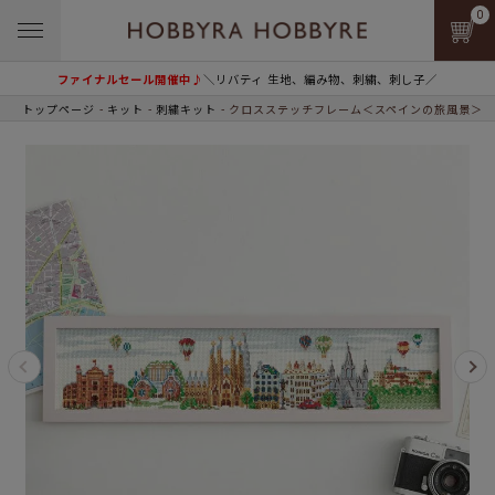
0
ファイナルセール開催中♪
＼リバティ 生地、編み物、刺繍、刺し子／
トップページ
キット
刺繍キット
クロスステッチフレーム＜スペインの旅風景＞