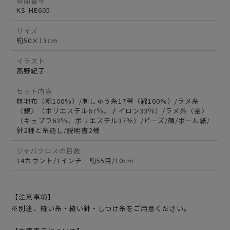
商品番号
KS-HE605
サイズ
約50×13cm
イラスト
髙野紀子
セット内容
無地布（綿100%）/刺しゅう糸17種（綿100%）/ラメ糸
〈銀〉（ポリエステル67％、ナイロン33％）/ラメ糸〈金〉
（キュプラ63％、ポリエステル37％）/ビーズ/額/ボール紙/
針2種と糸通し/説明書2種
ジャバクロスの目数
14カウント/1インチ 約55目/10cm
【注意事項】
※別途、縫い糸・縫い針・しつけ糸をご用意ください。