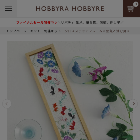
0
ファイナルセール開催中♪
＼リバティ 生地、編み物、刺繍、刺し子／
トップページ
キット
刺繍キット
クロスステッチフレーム＜金魚と涼む夏＞