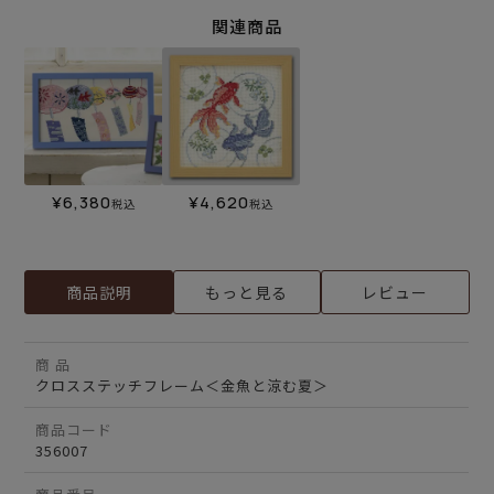
関連商品
¥
6,380
¥
4,620
税込
税込
商品説明
もっと見る
レビュー
商 品
クロスステッチフレーム＜金魚と涼む夏＞
商品コード
356007