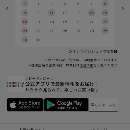
2
2
3
4
5
6
7
8
9
9
10
11
12
13
14
15
6
16
17
18
19
20
21
22
23
24
25
26
27
28
29
30
31
オンラインショップ休業日
※Webからのご注文は、24時間承っております
※各実店舗の営業時間・休業日は
店舗情報
をご覧ください
ホビーラホビーレ
公式アプリで最新情報をお届け！
サクサク見られて、楽しいお買い物♪
詳しくはこちら
お買い物ガイド
マイページ