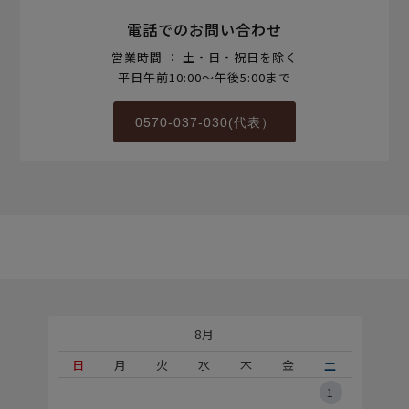
電話でのお問い合わせ
営業時間 ： 土・日・祝日を除く
平日午前10:00～午後5:00まで
0570-037-030(代表）
8月
土
日
月
火
水
木
金
土
5
1