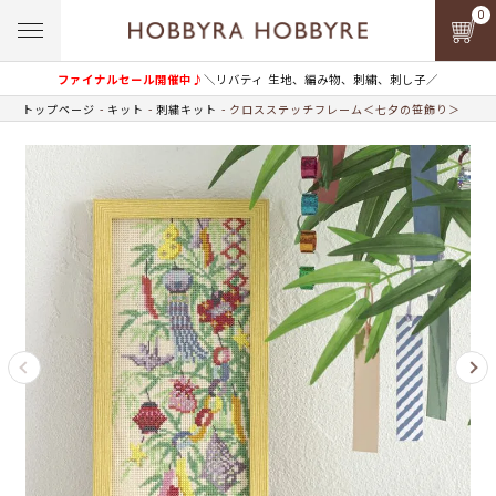
0
ファイナルセール開催中♪
＼リバティ 生地、編み物、刺繍、刺し子／
トップページ
キット
刺繍キット
クロスステッチフレーム＜七夕の笹飾り＞