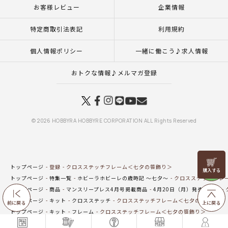
お客様レビュー
企業情報
特定商取引法表記
利用規約
個人情報ポリシー
一緒に働こう♪求人情報
おトクな情報♪メルマガ登録
© 2026 HOBBYRA HOBBYRE CORPORATION ALL Rights Reserved
リリヤン
トップページ
登録
クロスステッチフレーム＜七夕の笹飾り＞
フェア
トップページ
特集一覧
ホビーラホビーレの歳時記 ～七夕～
クロスステッチフレ
トップページ
商品
マンスリープレス4月号掲載商品
4月20日（月）発売の商品
トップページ
キット
クロスステッチ
クロスステッチフレーム＜七夕の笹飾り＞
前に戻る
上に戻る
トップページ
キット
フレーム
クロスステッチフレーム＜七夕の笹飾り＞
トップページ
インテリア・飾り
クロスステッチフレーム＜七夕の笹飾り＞