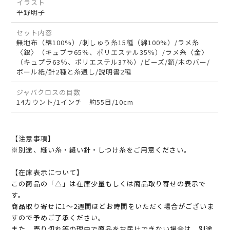
イラスト
平野明子
セット内容
無地布（綿100%）/刺しゅう糸15種（綿100%）/ラメ糸
〈銀〉（キュプラ65％、ポリエステル35％）/ラメ糸〈金〉
（キュプラ63％、ポリエステル37％）/ビーズ/額/木のバー/
ボール紙/針2種と糸通し/説明書2種
ジャバクロスの目数
14カウント/1インチ 約55目/10cm
【注意事項】
※別途、縫い糸・縫い針・しつけ糸をご用意ください。
【在庫表示について】
この商品の「△」は在庫少量もしくは商品取り寄せの表示で
す。
商品取り寄せに1～2週間ほどお時間をいただく場合がございま
すので予めご了承ください。
また、売り切れ等の理由で商品をお届けできない場合は、別途