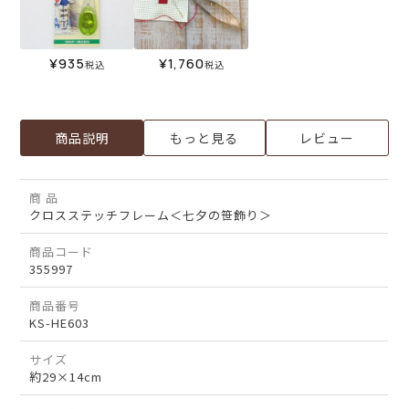
¥
935
¥
1,760
税込
税込
商品説明
もっと見る
レビュー
商 品
クロスステッチフレーム＜七夕の笹飾り＞
商品コード
355997
商品番号
KS-HE603
サイズ
約29×14cm