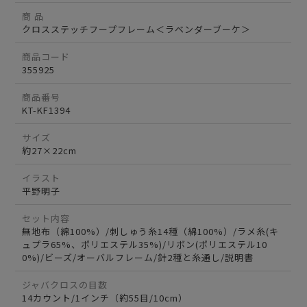
商 品
クロスステッチフープフレーム＜ラベンダーブーケ＞
商品コード
355925
商品番号
KT-KF1394
サイズ
約27×22cm
イラスト
平野明子
セット内容
無地布（綿100%）/刺しゅう糸14種（綿100%）/ラメ糸(キ
ュプラ65%、ポリエステル35%)/リボン(ポリエステル10
0%)/ビーズ/オーバルフレーム/針2種と糸通し/説明書
ジャバクロスの目数
14カウント/1インチ（約55目/10cm）