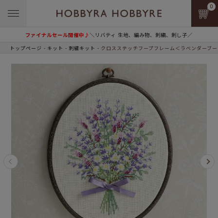
0
ファイナルセール開催中♪
＼リバティ 生地、編み物、刺繍、刺し子／
トップページ
キット
刺繍キット
クロスステッチフープフレーム＜ラベンダーブー