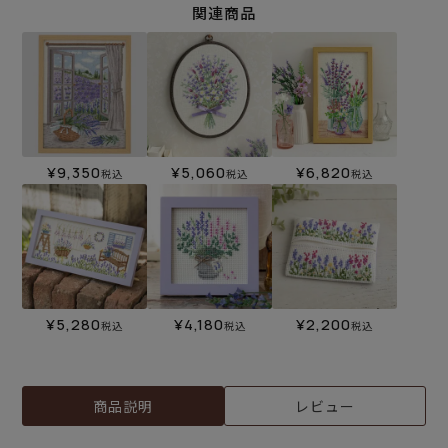
関連商品
¥
9,350
¥
5,060
¥
6,820
税込
税込
税込
¥
5,280
¥
4,180
¥
2,200
税込
税込
税込
商品説明
レビュー