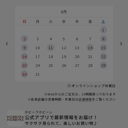
8月
土
日
月
火
水
木
金
土
5
1
2
2
3
4
5
6
7
8
9
9
10
11
12
13
14
15
6
16
17
18
19
20
21
22
23
24
25
26
27
28
29
30
31
オンラインショップ休業日
※Webからのご注文は、24時間承っております
※各実店舗の営業時間・休業日は
店舗情報
をご覧ください
ホビーラホビーレ
公式アプリで最新情報をお届け！
サクサク見られて、楽しいお買い物♪