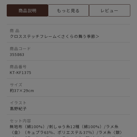
商品説明
もっと見る
レビュー
商 品
クロスステッチフレーム＜さくらの舞う季節＞
商品コード
355863
商品番号
KT-KF1375
サイズ
約37×29cm
イラスト
髙野紀子
セット内容
無地布（綿100%）/刺しゅう糸12種（綿100%）/ラメ糸
〈金〉（キュプラ63％、ポリエステル37％）/ラメ糸〈銀〉