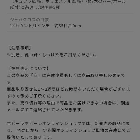
（キュプラ65％、ポリエステル35％）/額/木のバー/ボール
紙/針と糸通し/説明書2種
ジャバクロスの目数
14カウント/1インチ 約55目/10cm
【注意事項】
※別途、縫い針・しつけ糸をご用意ください。
【在庫表示について】
この商品の「△」は在庫少量もしくは商品取り寄せの表示で
す。
商品取り寄せに1～2週間ほどお時間をいただく場合がございま
すので予めご了承ください。
また、売り切れ等の理由で商品をお届けできない場合は、別途
メールにてご連絡させていただきます。
ホビーラホビーレオンラインショップでは、新発売の商品に限
り、 発売日から一定期間オンラインショップ単独の在庫にてご
提供いたしております。