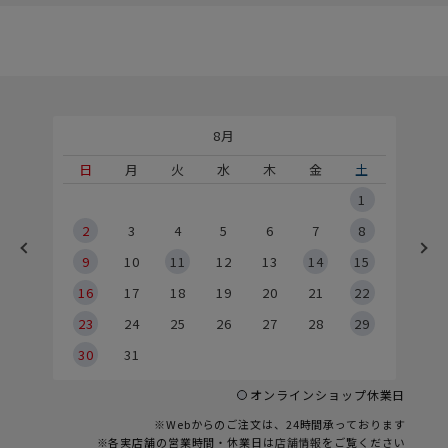
8月
土
日
月
火
水
木
金
土
5
1
2
2
3
4
5
6
7
8
9
9
10
11
12
13
14
15
6
16
17
18
19
20
21
22
23
24
25
26
27
28
29
30
31
オンラインショップ休業日
※Webからのご注文は、24時間承っております
※各実店舗の営業時間・休業日は
店舗情報
をご覧ください