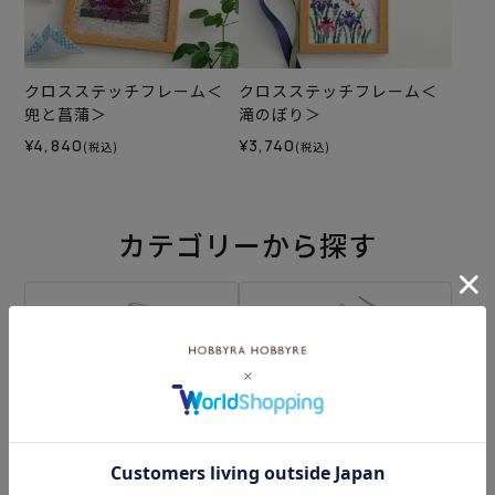
クロスステッチフレーム＜
クロスステッチフレーム＜
兜と菖蒲＞
滝のぼり＞
¥4,840
¥3,740
(税込)
(税込)
カテゴリーから探す
生地
キット