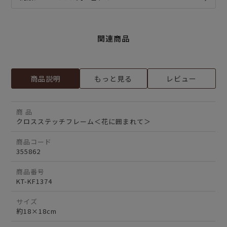
関連商品
商品説明
もっと見る
レビュー
商 品
クロスステッチフレーム＜花に囲まれて＞
商品コード
355862
商品番号
KT-KF1374
サイズ
約18×18cm