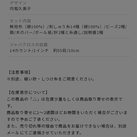
デザイン
内堀久美子
セット内容
無地布（綿100%）/刺しゅう糸14種（綿100%）/ビーズ2種/
額/木のバー/ボール紙/針2種と糸通し/説明書2種
ジャバクロスの目数
14カウント/1インチ 約55目/10cm
【注意事項】
※別途、縫い針・しつけ糸をご用意ください。
【在庫表示について】
この商品の「△」は在庫少量もしくは商品取り寄せの表示で
す。
商品取り寄せに1～2週間ほどお時間をいただく場合がございま
すので予めご了承ください。
また、売り切れ等の理由で商品をお届けできない場合は、別途
メールにてご連絡させていただきます。