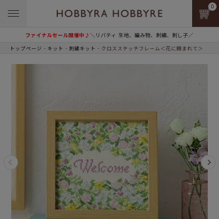
0
ファイナルセール開催中♪
＼リバティ 生地、編み物、刺繍、刺し子／
トップページ
キット
刺繍キット
クロスステッチフレーム＜花に囲まれて＞