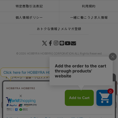
特定商取引法表記
利用規約
個人情報ポリシー
一緒に働こう♪求人情報
おトクな情報♪メルマガ登録
© 2026 HOBBYRA HOBBYRE CORPORATION ALL Rights Reserved
トップページ
登録
クロスステッチフレーム＜花に囲まれて＞
トップページ
特集一覧
四季を彩るフラワー
クロスステッチフレーム＜花に囲ま
リリヤン
トップページ
商品
クロスステッチフレーム＜花に囲まれて＞
フェア
トップページ
カテゴリー
春の贈りもの
クロスステッチフレーム＜花に囲まれて
トップページ
インテリア・飾り
クロスステッチフレーム＜花に囲まれて＞
トップページ
キット
クロスステッチ
クロスステッチフレーム＜花に囲まれて＞
前に戻る
上に戻る
トップページ
キット
フレーム
クロスステッチフレーム＜花に囲まれて＞
トップページ
カテゴリー
薔薇の香りに誘われて
クロスステッチフレーム＜花に