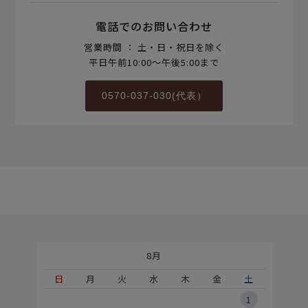
電話でのお問い合わせ
営業時間 ： 土・日・祝日を除く
平日午前10:00～午後5:00まで
0570-037-030(代表）
8月
土
日
月
火
水
木
金
土
5
1