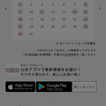
2
2
3
4
5
6
7
8
9
9
10
11
12
13
14
15
6
16
17
18
19
20
21
22
23
24
25
26
27
28
29
30
31
オンラインショップ休業日
※Webからのご注文は、24時間承っております
※各実店舗の営業時間・休業日は
店舗情報
をご覧ください
ホビーラホビーレ
公式アプリで最新情報をお届け！
サクサク見られて、楽しいお買い物♪
詳しくはこちら