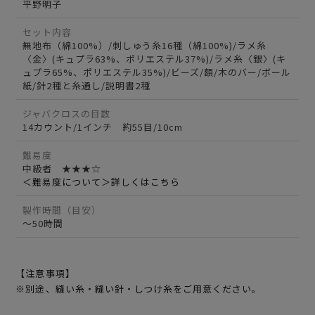
平野明子
セット内容
無地布（綿100%）/刺しゅう糸16種（綿100%)/ラメ糸
〈金〉(キュプラ63%、ポリエステル37%)/ラメ糸〈銀〉(キ
ュプラ65%、ポリエステル35%)/ビーズ/額/木のバー/ボール
紙/針2種と糸通し/説明書2種
ジャバクロスの目数
14カウント/1インチ 約55目/10cm
難易度
中級者 ★★★☆
＜難易度について＞詳しくはこちら
製作時間（目安）
～50時間
【注意事項】
※別途、縫い糸・縫い針・しつけ糸をご用意ください。