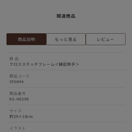
関連商品
商品説明
もっと見る
レビュー
商 品
クロスステッチフレーム＜縁起熊手＞
商品コード
355844
商品番号
KS-HE590
サイズ
約29×18cm
イラスト