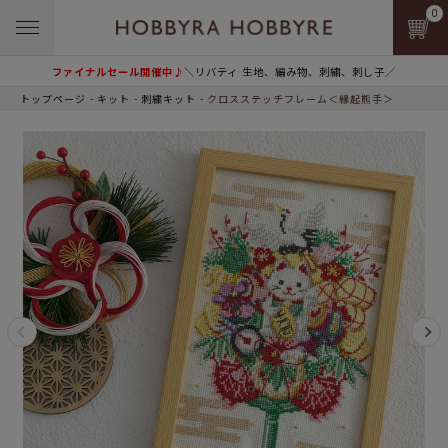
0
ファイナルセール開催中♪
＼リバティ 生地、編み物、刺繍、刺し子／
トップページ
キット
刺繍キット
クロスステッチフレーム＜縁起熊手＞