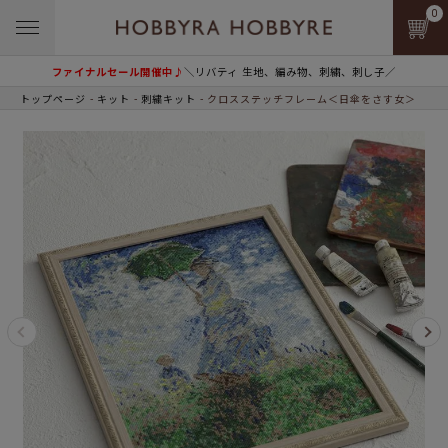
0
ファイナルセール開催中♪
＼リバティ 生地、編み物、刺繍、刺し子／
トップページ
キット
刺繍キット
クロスステッチフレーム＜日傘をさす女＞