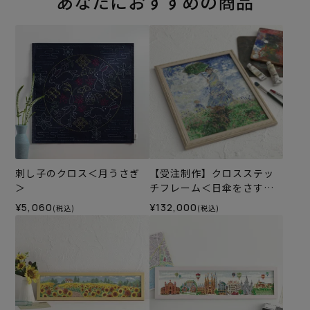
あなたにおすすめの商品
刺し子のクロス＜月うさぎ
【受注制作】クロスステッ
＞
チフレーム＜日傘をさす女
＞※キャンセル不可
¥5,060
¥132,000
(税込)
(税込)