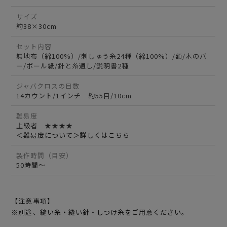
サイズ
約38×30cm
セット内容
無地布（綿100%）/刺しゅう糸24種（綿100%）/額/木のバ
ー/ボール紙/針と糸通し/説明書2種
ジャバクロスの目数
14カウント/1インチ 約55目/10cm
難易度
上級者 ★★★★
＜難易度について＞詳しくはこちら
製作時間（目安）
50時間～
【注意事項】
※別途、縫い糸・縫い針・しつけ糸をご用意ください。