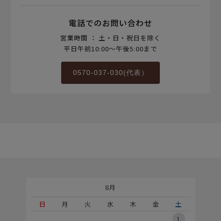
電話でのお問い合わせ
営業時間 ： 土・日・祝日を除く
平日午前10:00～午後5:00まで
0570-037-030(代表）
8月
土
日
月
火
水
木
金
土
5
1