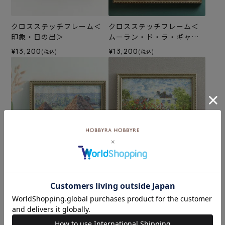
クロスステッチフレーム＜
クロスステッチフレーム＜
印象・日の出＞
ムーラン・ド・ラ・ギャレ
ット＞
¥13,200
¥13,200
(税込)
(税込)
クロスステッチフレーム＜
クロスステッチフレーム＜
積みわら、夏の終わり、朝
アルジャントゥイユのモネ
＞
の家（ダリアの咲く庭）＞
¥12,100
¥14,300
(税込)
(税込)