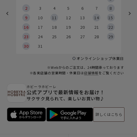
2
2
3
4
5
6
7
8
9
9
10
11
12
13
14
15
6
16
17
18
19
20
21
22
23
24
25
26
27
28
29
30
31
オンラインショップ休業日
※Webからのご注文は、24時間承っております
※各実店舗の営業時間・休業日は
店舗情報
をご覧ください
ホビーラホビーレ
公式アプリで最新情報をお届け！
サクサク見られて、楽しいお買い物♪
詳しくはこちら