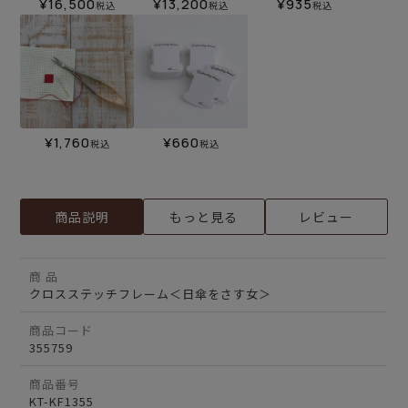
¥
16,500
¥
13,200
¥
935
税込
税込
税込
¥
1,760
¥
660
税込
税込
商品説明
もっと見る
レビュー
商 品
クロスステッチフレーム＜日傘をさす女＞
商品コード
355759
商品番号
KT-KF1355