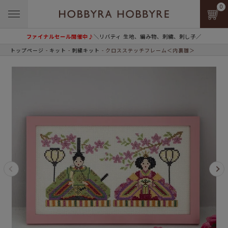
0
ファイナルセール開催中♪
＼リバティ 生地、編み物、刺繍、刺し子／
トップページ
キット
刺繍キット
クロスステッチフレーム＜内裏雛＞