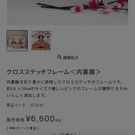
画像拡大
クロスステッチフレーム＜内裏雛＞
内裏雛を彩り豊かに表現したクロスステッチのフレームです。
約18 ×29㎝のサイズで優しいピンクのフレームが雛祭りをかわ
いらしく演出します。
商品コード
353841
¥
6,600
販売価格
税込
[
300
ポイント進呈 ]