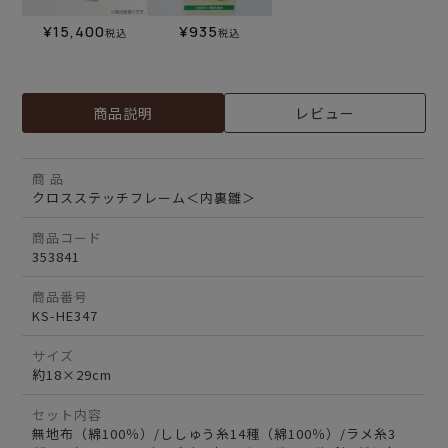
¥
15,400
¥
935
税込
税込
商品説明
レビュー
商 品
クロスステッチフレーム＜内裏雛＞
商品コード
353841
商品番号
KS-HE347
サイズ
約18×29cm
セット内容
無地布（綿100％）/ししゅう糸14種（綿100％）/ラメ糸3