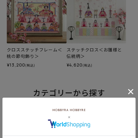
クロスステッチフレーム＜
ステッチクロス＜お雛様と
桃の節句飾り＞
伝統柄＞
¥13,200
¥4,620
(税込)
(税込)
カテゴリーから探す
生地
キット