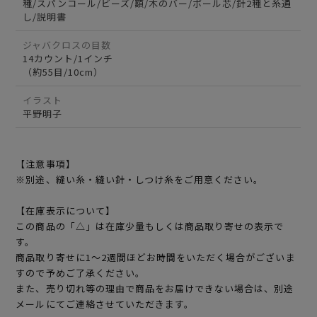
種/スパンコール/ビーズ/額/木のバー/ボール芯/針2種と糸通
し/説明書
ジャバクロスの目数
14カウント/1インチ
（約55目/10cm）
イラスト
平野明子
【注意事項】
※別途、縫い糸・縫い針・しつけ糸をご用意ください。
【在庫表示について】
この商品の「△」は在庫少量もしくは商品取り寄せの表示で
す。
商品取り寄せに1～2週間ほどお時間をいただく場合がございま
すので予めご了承ください。
また、売り切れ等の理由で商品をお届けできない場合は、別途
メールにてご連絡させていただきます。