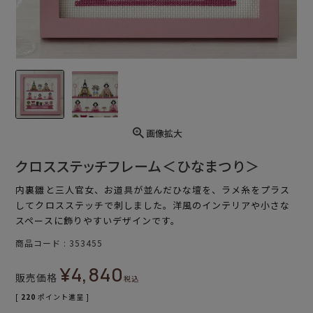
画像拡大
クロスステッチフレーム＜ひなまつり＞
内裏雛と三人官女、お道具が並んだひな壇を、ラメ糸をプラス
してクロスステッチで刺しました。洋風のインテリアや小さな
スペースに飾りやすいデザインです。
商品コード
353455
¥
4,840
販売価格
税込
[
220
ポイント進呈 ]