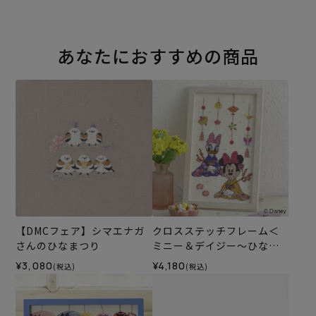
あなたにおすすめの商品
【DMCフェア】シマエナガ
クロスステッチフレーム＜
さんのひなまつり
ミニー＆デイジー～ひなま
つり～＞
¥3,080
¥4,180
(税込)
(税込)