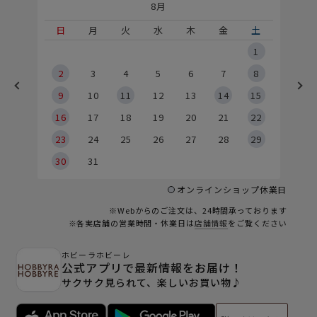
8月
土
日
月
火
水
木
金
土
5
1
2
2
3
4
5
6
7
8
9
9
10
11
12
13
14
15
6
16
17
18
19
20
21
22
23
24
25
26
27
28
29
30
31
オンラインショップ休業日
※Webからのご注文は、24時間承っております
※各実店舗の営業時間・休業日は
店舗情報
をご覧ください
ホビーラホビーレ
公式アプリで最新情報をお届け！
サクサク見られて、楽しいお買い物♪