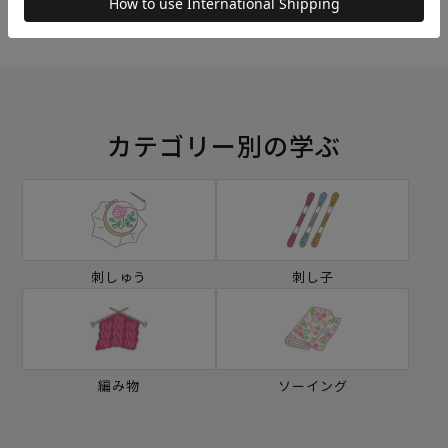
カテゴリー別の学ぶ
刺しゅう
刺し子
編み物
ソーイング