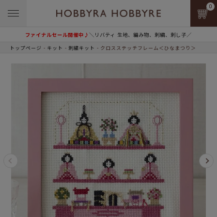
0
ファイナルセール開催中♪
＼リバティ 生地、編み物、刺繍、刺し子／
トップページ
キット
刺繍キット
クロスステッチフレーム＜ひなまつり＞