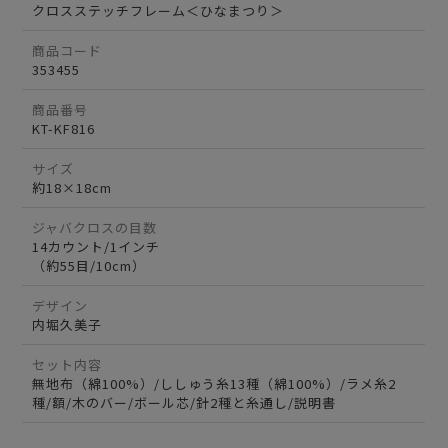
クロスステッチフレーム＜ひなまつり＞
商品コード
353455
商品番号
KT-KF816
サイズ
約18×18cm
ジャバクロスの目数
14カウント/1インチ
（約55目/10cm）
デザイン
内堀久美子
セット内容
無地布（綿100%）/ししゅう糸13種（綿100%）/ラメ糸2
種/額/木のバー/ボール芯/針2種と糸通し/説明書