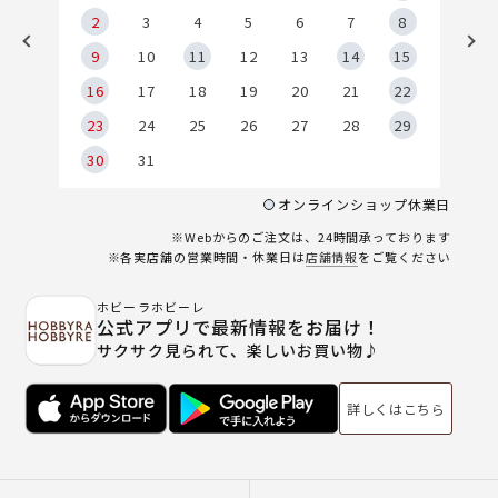
2
2
3
4
5
6
7
8
9
9
10
11
12
13
14
15
6
16
17
18
19
20
21
22
23
24
25
26
27
28
29
30
31
オンラインショップ休業日
※Webからのご注文は、24時間承っております
※各実店舗の営業時間・休業日は
店舗情報
をご覧ください
ホビーラホビーレ
公式アプリで最新情報をお届け！
サクサク見られて、楽しいお買い物♪
詳しくはこちら