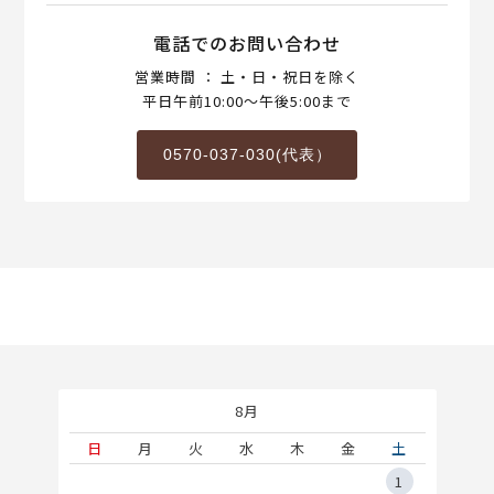
電話でのお問い合わせ
営業時間 ： 土・日・祝日を除く
平日午前10:00～午後5:00まで
0570-037-030(代表）
8月
土
日
月
火
水
木
金
土
5
1