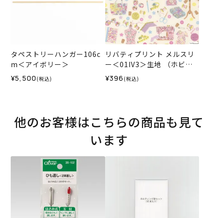
タペストリーハンガー106c
リバティプリント メルスリ
m＜アイボリー＞
ー＜01IV3＞生地 （ホビー
ラホビーレオリジナル）202
¥5,500
¥396
(税込)
(税込)
6SS★復刻色
他のお客様はこちらの商品も見て
います