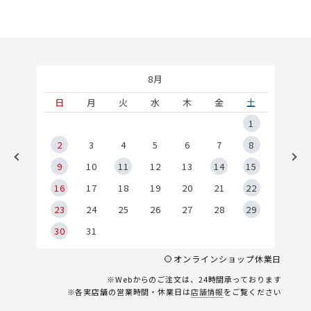
8月
土
日
月
火
水
木
金
土
5
1
2
2
3
4
5
6
7
8
9
9
10
11
12
13
14
15
6
16
17
18
19
20
21
22
23
24
25
26
27
28
29
30
31
オンラインショップ休業日
※Webからのご注文は、24時間承っております
※各実店舗の営業時間・休業日は
店舗情報
をご覧ください