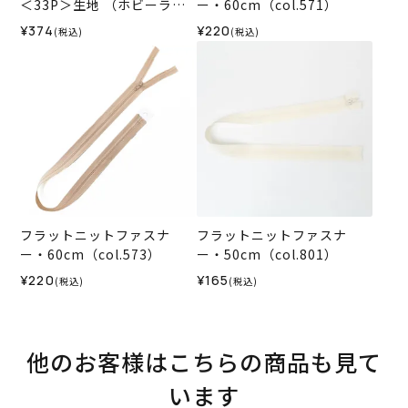
＜33P＞生地 （ホビーラホ
ー・60cm（col.571）
ビーレオリジナル）2026ES
¥374
¥220
(税込)
(税込)
フラットニットファスナ
フラットニットファスナ
ー・60cm（col.573）
ー・50cm（col.801）
¥220
¥165
(税込)
(税込)
他のお客様はこちらの商品も見て
います