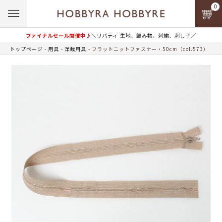
0
ファイナルセール開催中♪
＼リバティ 生地、編み物、刺繍、刺し子／
トップページ
用具
洋裁用具
フラットニットファスナー・50cm（col.573）