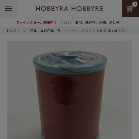
0
ファイナルセール開催中♪
＼リバティ 生地、編み物、刺繍、刺し子／
トップページ
用具
洋裁用具
糸
シャッペスパン ミシン糸 60番 col.223