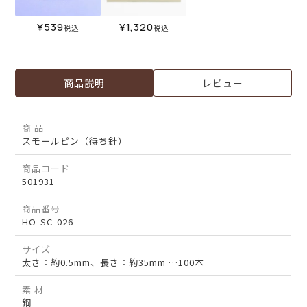
¥
539
¥
1,320
税込
税込
商品説明
レビュー
商 品
スモールピン（待ち針）
商品コード
501931
商品番号
HO-SC-026
サイズ
太さ：約0.5mm、長さ：約35mm …100本
素 材
鋼