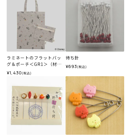
ラミネートのフラットバッ
待ち針
グ＆ポーチ＜GR1＞（材料
¥693
(税込)
セット）
¥1,430
(税込)