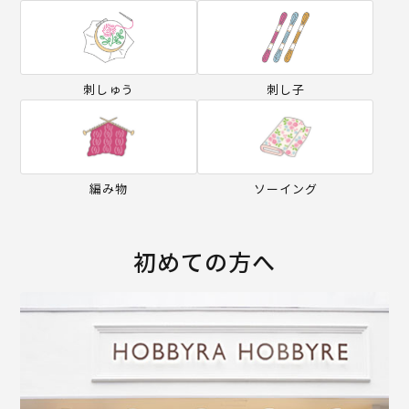
刺しゅう
刺し子
編み物
ソーイング
初めての方へ