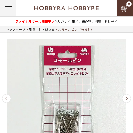
0
ファイナルセール開催中♪
＼リバティ 生地、編み物、刺繍、刺し子／
トップページ
用具
針・はさみ
スモールピン（待ち針）