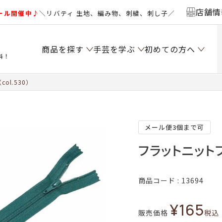
店舗情
ール開催中♪
＼リバティ 生地、編み物、刺繍、刺し子／
商品を探す
手芸を学ぶ
初めての方へ
料！
l.530）
メール便3個まで可
フラットニットファ
商品コード
13694
¥
165
販売価格
税込