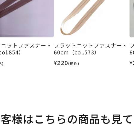
トニットファスナー・
フラットニットファスナー・
ol.854）
60cm（col.573）
6
¥220
¥
込)
(税込)
お客様はこちらの商品も見て