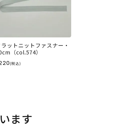
フラットニットファスナー・
0cm（col.574）
220
(税込)
います