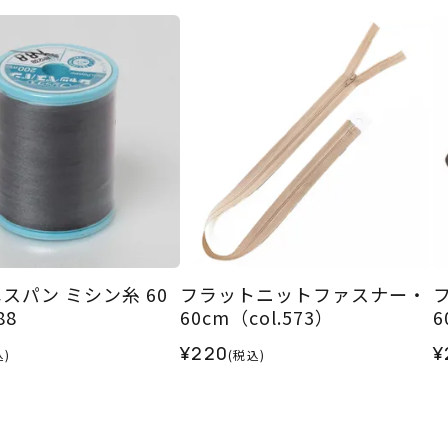
スパン ミシン糸 60
フラットニットファスナー・
88
60cm（col.573）
6
¥220
¥
込)
(税込)