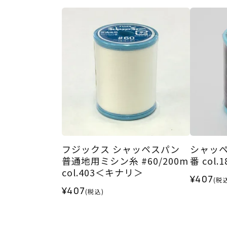
フジックス シャッペスパン
シャッペ
普通地用ミシン糸 #60/200m
番 col.1
col.403＜キナリ＞
¥407
(税
¥407
(税込)