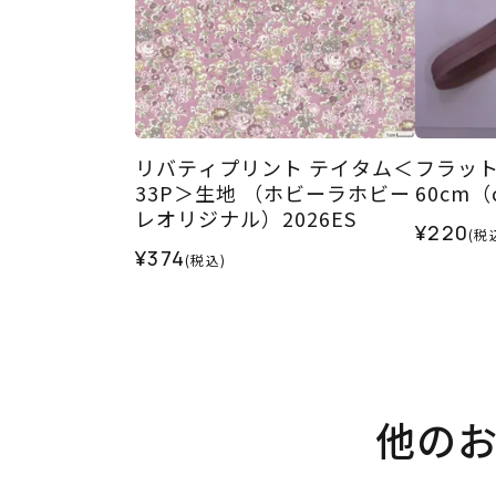
リバティプリント テイタム＜
フラッ
33P＞生地 （ホビーラホビー
60cm（c
レオリジナル）2026ES
¥220
(税
¥374
(税込)
他の