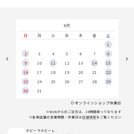
8月
土
日
月
火
水
木
金
土
5
1
2
2
3
4
5
6
7
8
9
9
10
11
12
13
14
15
6
16
17
18
19
20
21
22
23
24
25
26
27
28
29
30
31
オンラインショップ休業日
※Webからのご注文は、24時間承っております
※各実店舗の営業時間・休業日は
店舗情報
をご覧ください
ホビーラホビーレ