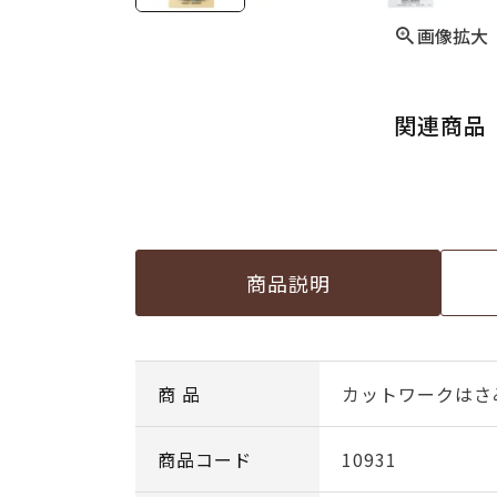
画像拡大
関連商品
商品説明
商 品
カットワークはさ
商品コード
10931