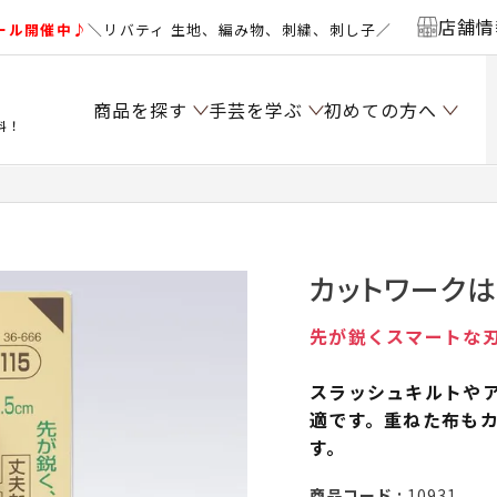
店舗情
ール開催中♪
＼リバティ 生地、編み物、刺繍、刺し子／
商品を探す
手芸を学ぶ
初めての方へ
料！
カットワークは
先が鋭くスマートな
スラッシュキルトや
適です。重ねた布も
す。
商品コード
10931