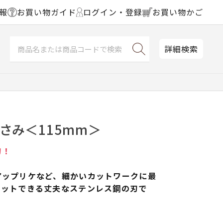
報
お買い物ガイド
ログイン・登録
お買い物かご
詳細検索
さみ＜115mm＞
刃！
アップリケなど、細かいカットワークに最
カットできる丈夫なステンレス鋼の刃で